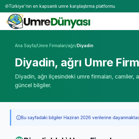
Türkiye'nin en kapsamlı umre karşılaştırma platformu
Umre Tur Firmaları | TÜRSAB Onaylı 50+ Umre Tur Operat
Ana Sayfa
/
Umre Firmalari
/
ağrı
/
Diyadin
Diyadin
,
ağrı
Umre Firma
Diyadin
,
ağrı
ilçesindeki umre firmaları, camiler,
güncel bilgiler.
Bu sayfadaki bilgiler Haziran 2026 verilerine dayanmaktadır. 