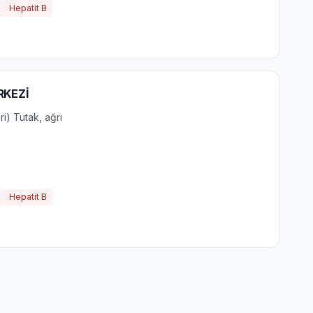
Hepatit B
RKEZİ
i) Tutak, ağrı
Hepatit B