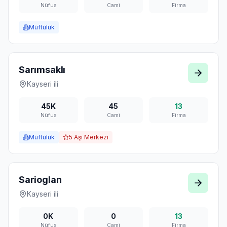
Nüfus
Cami
Firma
Müftülük
Sarımsaklı
Kayseri
ili
45K
45
13
Nüfus
Cami
Firma
Müftülük
5
Aşı Merkezi
Sarioglan
Kayseri
ili
0K
0
13
Nüfus
Cami
Firma