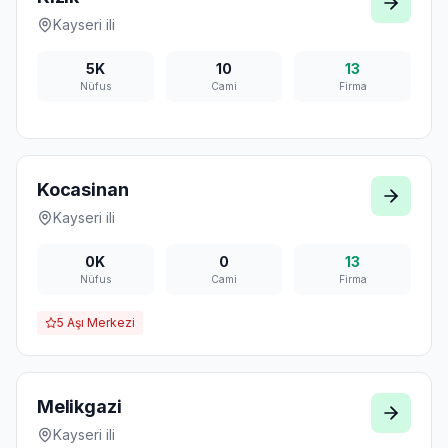
Kayseri
ili
5K
10
13
Nüfus
Cami
Firma
Kocasinan
Kayseri
ili
0K
0
13
Nüfus
Cami
Firma
5
Aşı Merkezi
Melikgazi
Kayseri
ili