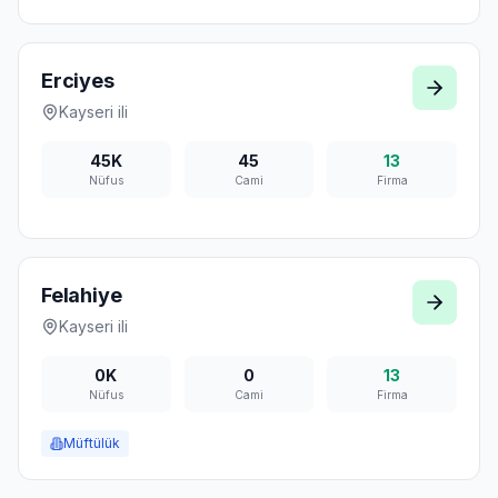
Erciyes
Kayseri
ili
45K
45
13
Nüfus
Cami
Firma
Felahiye
Kayseri
ili
0K
0
13
Nüfus
Cami
Firma
Müftülük