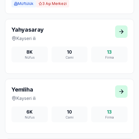
Müftülük
3
Aşı Merkezi
Yahyasaray
Kayseri
ili
8K
10
13
Nüfus
Cami
Firma
Yemliha
Kayseri
ili
6K
10
13
Nüfus
Cami
Firma