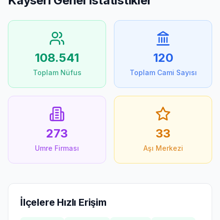
Kayseri
Genel İstatistikler
108.541
120
Toplam Nüfus
Toplam Cami Sayısı
273
33
Umre Firması
Aşı Merkezi
İlçelere Hızlı Erişim