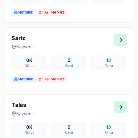
Müftülük
1
Aşı Merkezi
Sariz
Kayseri
ili
0K
0
13
Nüfus
Cami
Firma
Müftülük
1
Aşı Merkezi
Talas
Kayseri
ili
0K
0
13
Nüfus
Cami
Firma