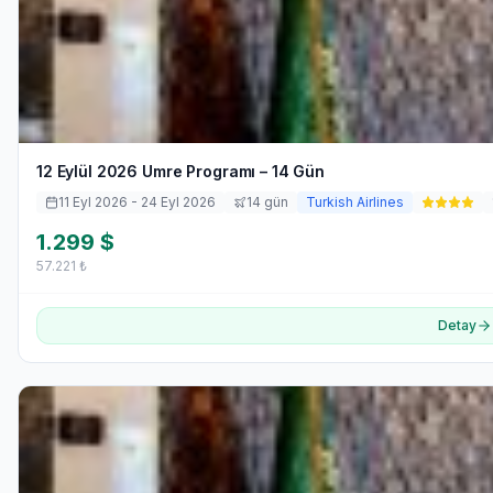
12 Eylül 2026 Umre Programı – 14 Gün
11 Eyl 2026
- 24 Eyl 2026
14
gün
Turkish Airlines
1.299
$
57.221
₺
Detay