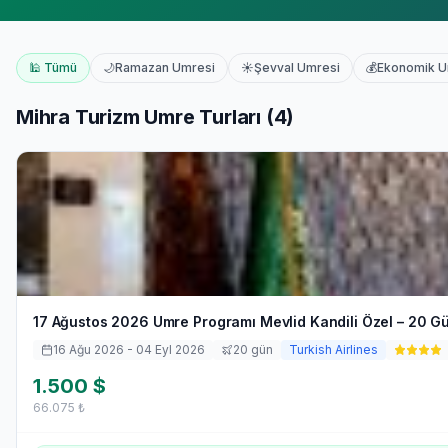
🕌 Tümü
🌙
Ramazan Umresi
☀️
Şevval Umresi
💰
Ekonomik 
Mihra Turizm
Umre Turları (
4
)
17 Ağustos 2026 Umre Programı Mevlid Kandili Özel – 20 G
16 Ağu 2026
- 04 Eyl 2026
20
gün
Turkish Airlines
1.500
$
66.075
₺