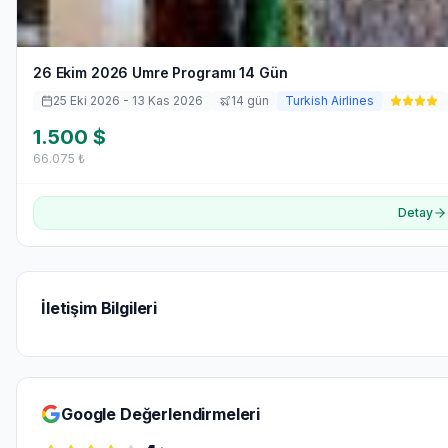
26 Ekim 2026 Umre Programı 14 Gün
25 Eki 2026
- 13 Kas 2026
14
gün
Turkish Airlines
1.500
$
66.075
₺
Detay
İletişim Bilgileri
Google Değerlendirmeleri