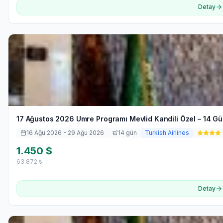
Detay
17 Ağustos 2026 Umre Programı Mevlid Kandili Özel – 14 G
16 Ağu 2026
- 29 Ağu 2026
14
gün
Turkish Airlines
1.450
$
63.872
₺
Detay