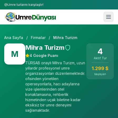
Umre turlarını karşılaştır!
Ana Sayfa
/
Firmalar
/
Mihra Turizm
Mihra Turizm
4
M
4
Google Puanı
Aktif Tur
TÜRSAB onaylı Mihra Turizm, uzun
1.299
$
yıllardır profesyonel umre
organizasyonları düzenlemektedir.
başlayan
ofisinden yönetilen
operasyonlarla, hacı adaylarına
vize işlemlerinden otel
konaklamasına, rehberlik
hizmetinden uçak biletine kadar
eksiksiz bir umre deneyimi
sağlamaktadır.