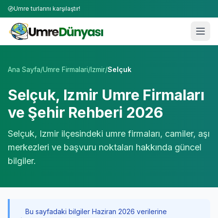
Umre turlarını karşılaştır!
Umre Tur Firmaları | TÜRSAB Onaylı 50+ Umre Tur Operat
Ana Sayfa
/
Umre Firmalari
/
Izmir
/
Selçuk
Selçuk
,
Izmir
Umre Firmaları
ve Şehir Rehberi 2026
Selçuk
,
Izmir
ilçesindeki umre firmaları, camiler, aşı
merkezleri ve başvuru noktaları hakkında güncel
bilgiler.
Bu sayfadaki bilgiler Haziran 2026 verilerine