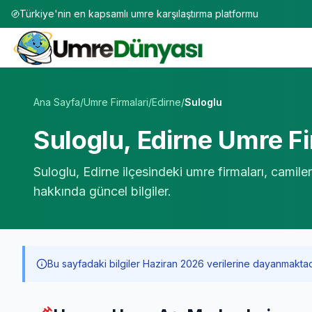
Türkiye'nin en kapsamlı umre karşılaştırma platformu
Umre Tur Firmaları | TÜRSAB Onaylı 50+ Umre Tur Operat
Ana Sayfa
/
Umre Firmalari
/
Edirne
/
Suloglu
Suloglu
,
Edirne
Umre Fi
Suloglu
,
Edirne
ilçesindeki umre firmaları, camile
hakkında güncel bilgiler.
Bu sayfadaki bilgiler Haziran 2026 verilerine dayanmaktadır. 