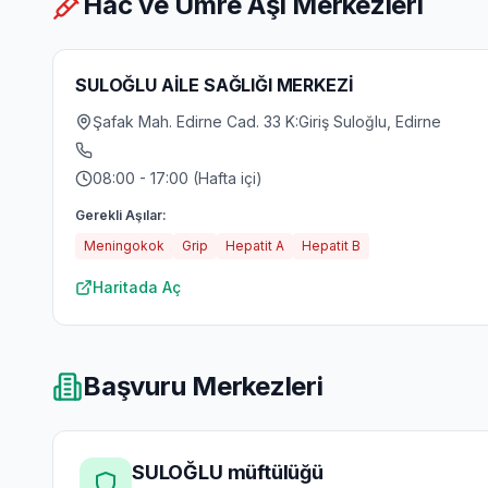
Hac ve Umre Aşı Merkezleri
SULOĞLU AİLE SAĞLIĞI MERKEZİ
Şafak Mah. Edirne Cad. 33 K:Giriş Suloğlu, Edirne
08:00 - 17:00 (Hafta içi)
Gerekli Aşılar:
Meningokok
Grip
Hepatit A
Hepatit B
Haritada Aç
Başvuru Merkezleri
SULOĞLU müftülüğü