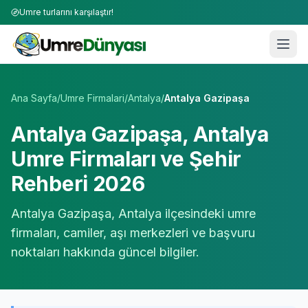
Umre turlarını karşılaştır!
Umre Tur Firmaları | TÜRSAB Onaylı 50+ Umre Tur Operat
Ana Sayfa
/
Umre Firmalari
/
Antalya
/
Antalya Gazipaşa
Antalya Gazipaşa
,
Antalya
Umre Firmaları ve Şehir
Rehberi 2026
Antalya Gazipaşa
,
Antalya
ilçesindeki umre
firmaları, camiler, aşı merkezleri ve başvuru
noktaları hakkında güncel bilgiler.