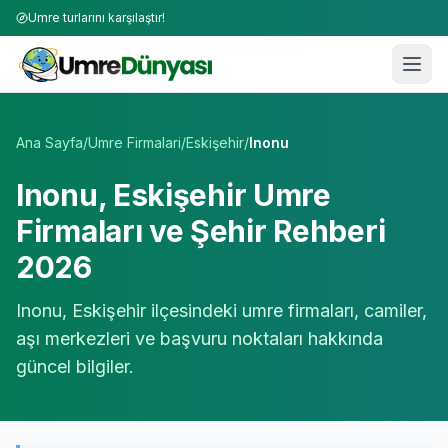
Umre turlarını karşılaştır!
Umre Tur Firmaları | TÜRSAB Onaylı 50+ Umre Tur Operat
Ana Sayfa
/
Umre Firmalari
/
Eskişehir
/
Inonu
Inonu
,
Eskişehir
Umre
Firmaları ve Şehir Rehberi
2026
Inonu
,
Eskişehir
ilçesindeki umre firmaları, camiler,
aşı merkezleri ve başvuru noktaları hakkında
güncel bilgiler.