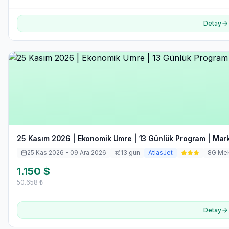
Detay
25 Kasım 2026 | Ekonomik Umre | 13 Günlük Program | Mar
25 Kas 2026
- 09 Ara 2026
13
gün
AtlasJet
8
G Me
1.150
$
50.658
₺
Detay