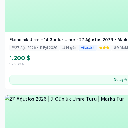
Ekonomik Umre - 14 Günlük Umre - 27 Ağustos 2026 - Mark
27 Ağu 2026
- 11 Eyl 2026
14
gün
AtlasJet
8
G Mek
1.200
$
52.860
₺
Detay