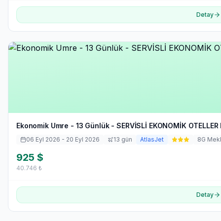
Detay
Ekonomik Umre - 13 Günlük - SERVİSLİ EKONOMİK OTELLER 
06 Eyl 2026
- 20 Eyl 2026
13
gün
AtlasJet
8
G Mek
925
$
40.746
₺
Detay