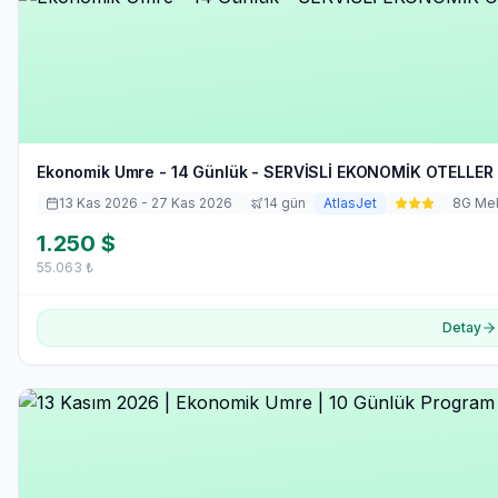
Ekonomik Umre - 14 Günlük - SERVİSLİ EKONOMİK OTELLER 
13 Kas 2026
- 27 Kas 2026
14
gün
AtlasJet
8
G Me
1.250
$
55.063
₺
Detay