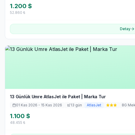
1.200
$
52.860
₺
Detay
13 Günlük Umre AtlasJet ile Paket | Marka Tur
01 Kas 2026
- 15 Kas 2026
13
gün
AtlasJet
8
G Me
1.100
$
48.455
₺