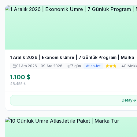
1 Aralık 2026 | Ekonomik Umre | 7 Günlük Program | Marka 
01 Ara 2026
- 09 Ara 2026
7
gün
AtlasJet
4
G Mek
1.100
$
48.455
₺
Detay