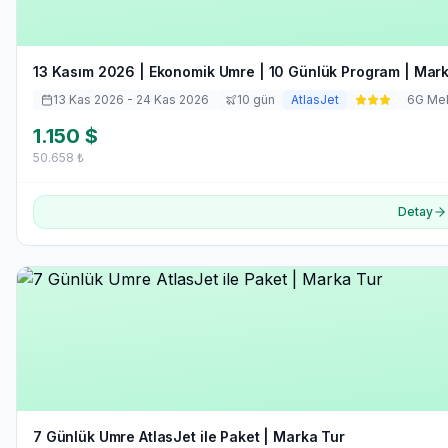
13 Kasım 2026 | Ekonomik Umre | 10 Günlük Program | Mar
13 Kas 2026
- 24 Kas 2026
10
gün
AtlasJet
6
G Me
1.150
$
50.658
₺
Detay
7 Günlük Umre AtlasJet ile Paket | Marka Tur