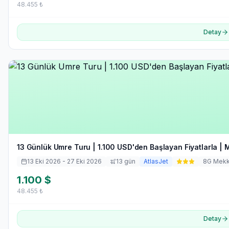
48.455
₺
Detay
13 Günlük Umre Turu | 1.100 USD'den Başlayan Fiyatlarla | 
13 Eki 2026
- 27 Eki 2026
13
gün
AtlasJet
8
G Mek
1.100
$
48.455
₺
Detay