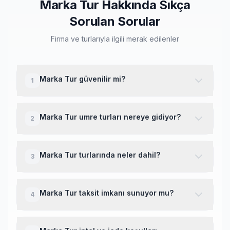
Marka Tur Hakkında Sıkça
Sorulan Sorular
Firma ve turlarıyla ilgili merak edilenler
Marka Tur güvenilir mi?
1
Marka Tur, TÜRSAB onaylı bir umre tur
operatörüdür. Umre Dünyası platformunda
Marka Tur umre turları nereye gidiyor?
2
listelenen tüm firmalar Kültür ve Turizm Bakanlığı
belgeli olup, kullanıcı yorumları ve puanları şeffaf
Marka Tur umre turları Mekke ve Medine'ye
şekilde sunulmaktadır.
düzenlemektedir. Turlar Kabe ziyareti, Mescid-i
Marka Tur turlarında neler dahil?
3
Nebevi ziyareti ve tarihi yerleri (Hira Dağı,
Cennetül Baki, Uhud Dağı vb.) içermektedir.
Marka Tur umre turlarında genellikle dahil olan
hizmetler: gidiş-dönüş uçak bileti, Mekke ve
Marka Tur taksit imkanı sunuyor mu?
4
Medine otel konaklaması, havaalanı transferleri,
umre vizesi, Türkçe rehberlik hizmeti ve ziyaret
Marka Tur turları için kredi kartı ile taksit imkanı
programı. Detaylı bilgi tur detay sayfasında yer
bulunmaktadır. Taksit sayısı ve faiz oranları banka