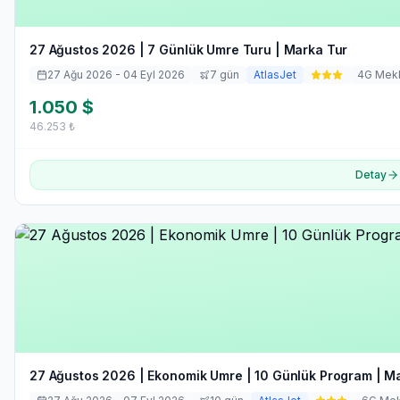
27 Ağustos 2026 | 7 Günlük Umre Turu | Marka Tur
27 Ağu 2026
- 04 Eyl 2026
7
gün
AtlasJet
4
G Mek
1.050
$
46.253
₺
Detay
27 Ağustos 2026 | Ekonomik Umre | 10 Günlük Program | M