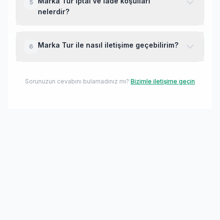
Marka Tur iptal ve iade koşulları
5
almaktadır.
politikalarına göre değişebilir. Detaylı bilgi için
nelerdir?
firma ile iletişime geçebilirsiniz.
İptal ve iade koşulları tur tarihine kalan süreye
göre değişmektedir. Genellikle 30 günden önce
Marka Tur ile nasıl iletişime geçebilirim?
6
iptal durumunda tam iade, 15-30 gün arası %50
iade yapılmaktadır. Rezervasyon öncesi iptal
Marka Tur ile iletişim için web sitesini ziyaret
koşullarını mutlaka kontrol ediniz.
edebilir veya WhatsApp hattından mesaj
Sorunuzun cevabını bulamadınız mı?
Bizimle iletişime geçin
gönderebilirsiniz.