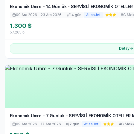
Ekonomik Umre - 14 Günlük - SERVİSLİ EKONOMİK OTELLER 
09 Ara 2026
- 23 Ara 2026
14
gün
AtlasJet
8
G Me
1.300
$
57.265
₺
Detay
Ekonomik Umre - 7 Günlük - SERVİSLİ EKONOMİK OTELLER M
09 Ara 2026
- 17 Ara 2026
7
gün
AtlasJet
4
G Mek