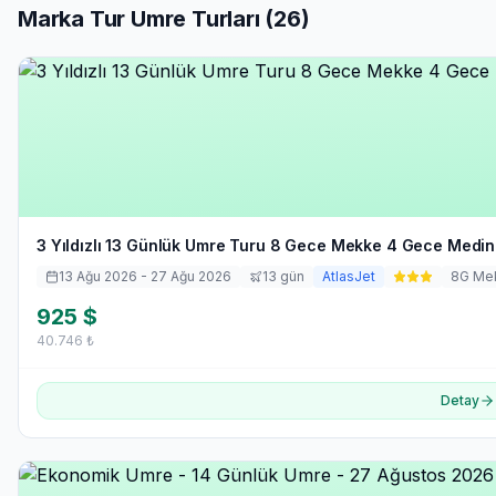
Marka Tur
Umre Turları (
26
)
3 Yıldızlı 13 Günlük Umre Turu 8 Gece Mekke 4 Gece Medin
13 Ağu 2026
- 27 Ağu 2026
13
gün
AtlasJet
8
G Me
925
$
40.746
₺
Detay