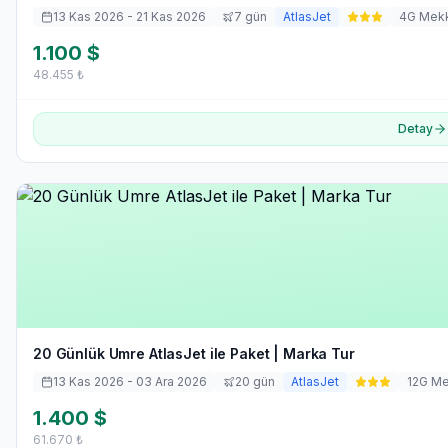
13 Kas 2026
- 21 Kas 2026
7
gün
AtlasJet
4
G Mek
1.100
$
48.455
₺
Detay
20 Günlük Umre AtlasJet ile Paket | Marka Tur
13 Kas 2026
- 03 Ara 2026
20
gün
AtlasJet
12
G M
1.400
$
61.670
₺