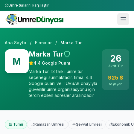
Umre turlarını karşılaştır!
Ana Sayfa
/
Firmalar
/
Marka Tur
Marka Tur
26
M
4.4
Google Puanı
Aktif Tur
Marka Tur, 13 farklı umre tur
925
$
seçeneği sunmaktadır. firma, 4.4
Google puanı ve TÜRSAB onayıyla
başlayan
güvenilir umre organizasyonu için
tercih edilen adresler arasındadır.
🕌 Tümü
🌙
Ramazan Umresi
☀️
Şevval Umresi
💰
Ekonomik 