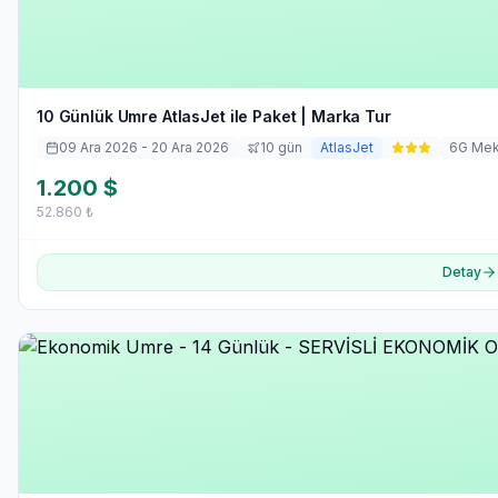
10 Günlük Umre AtlasJet ile Paket | Marka Tur
09 Ara 2026
- 20 Ara 2026
10
gün
AtlasJet
6
G Me
1.200
$
52.860
₺
Detay