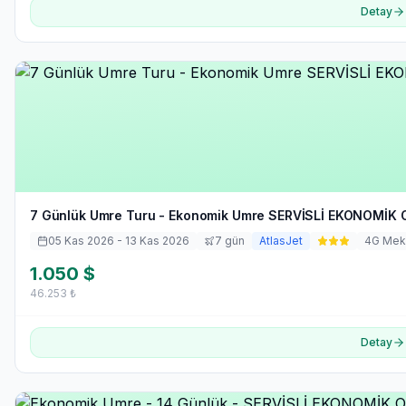
Detay
7 Günlük Umre Turu - Ekonomik Umre SERVİSLİ EKONOMİK OT
05 Kas 2026
- 13 Kas 2026
7
gün
AtlasJet
4
G Mek
1.050
$
46.253
₺
Detay