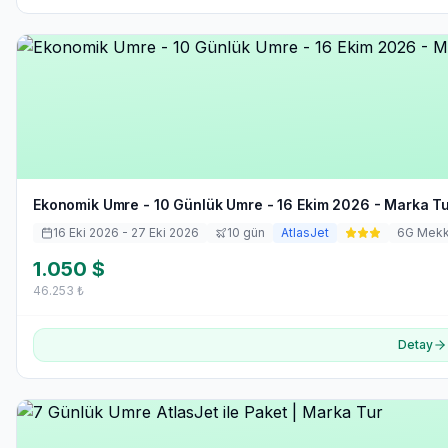
Ekonomik Umre - 10 Günlük Umre - 16 Ekim 2026 - Marka T
16 Eki 2026
- 27 Eki 2026
10
gün
AtlasJet
6
G Mek
1.050
$
46.253
₺
Detay