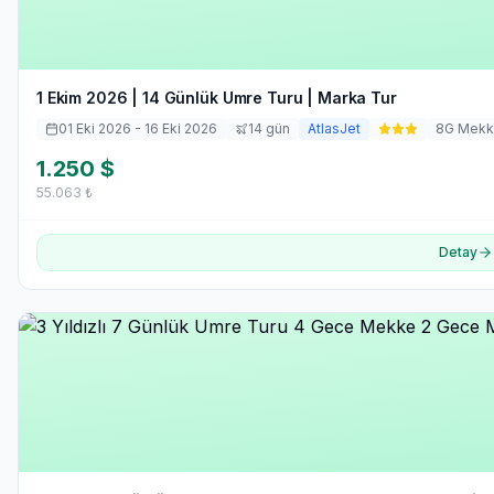
1 Ekim 2026 | 14 Günlük Umre Turu | Marka Tur
01 Eki 2026
- 16 Eki 2026
14
gün
AtlasJet
8
G Mekk
1.250
$
55.063
₺
Detay