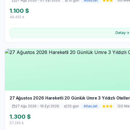
27 Ağu 2026
- 07 Eyl 2026
10
gün
AtlasJet
6
G Me
1.100
$
48.455
₺
Detay
27 Ağustos 2026 Hareketli 20 Günlük Umre 3 Yıldızlı Oteller
27 Ağu 2026
- 16 Eyl 2026
20
gün
AtlasJet
12
G Me
1.300
$
57.265
₺