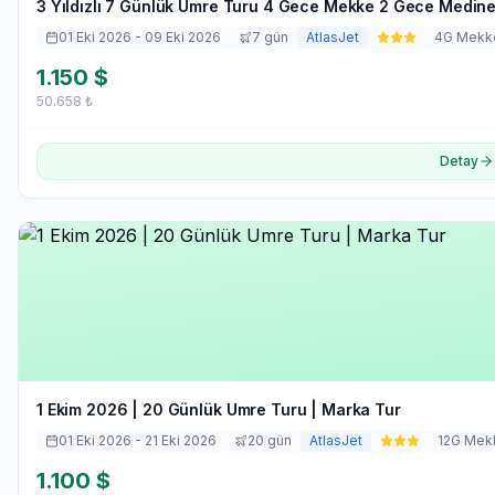
3 Yıldızlı 7 Günlük Umre Turu 4 Gece Mekke 2 Gece Medine
01 Eki 2026
- 09 Eki 2026
7
gün
AtlasJet
4
G Mekk
1.150
$
50.658
₺
Detay
1 Ekim 2026 | 20 Günlük Umre Turu | Marka Tur
01 Eki 2026
- 21 Eki 2026
20
gün
AtlasJet
12
G Mek
1.100
$