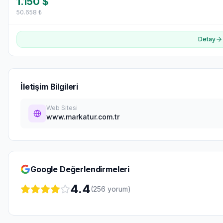
1.150
$
50.658
₺
Detay
İletişim Bilgileri
Web Sitesi
www.markatur.com.tr
Google Değerlendirmeleri
4.4
(
256
yorum)