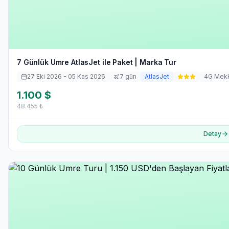
7 Günlük Umre AtlasJet ile Paket | Marka Tur
27 Eki 2026
- 05 Kas 2026
7
gün
AtlasJet
4
G Mek
1.100
$
48.455
₺
Detay