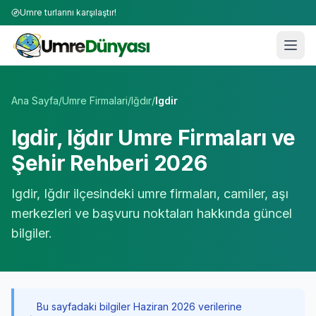
Umre turlarını karşılaştır!
Umre Tur Firmaları | TÜRSAB Onaylı 50+ Umre Tur Operat
Ana Sayfa
/
Umre Firmalari
/
Iğdır
/
Igdir
Igdir
,
Iğdır
Umre Firmaları ve
Şehir Rehberi 2026
Igdir
,
Iğdır
ilçesindeki umre firmaları, camiler, aşı
merkezleri ve başvuru noktaları hakkında güncel
bilgiler.
Bu sayfadaki bilgiler Haziran 2026 verilerine