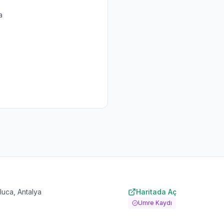
a
luca, Antalya
Haritada Aç
Umre Kaydı