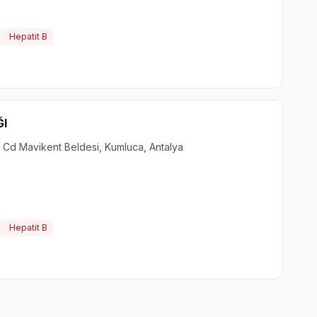
Hepatit B
I
 Cd Mavikent Beldesi, Kumluca, Antalya
Hepatit B