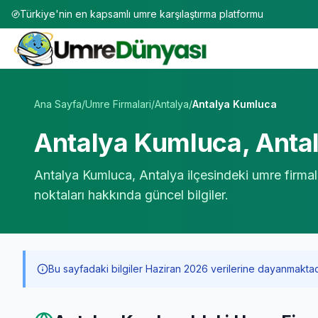
Türkiye'nin en kapsamlı umre karşılaştırma platformu
Umre Tur Firmaları | TÜRSAB Onaylı 50+ Umre Tur Operat
Ana Sayfa
/
Umre Firmalari
/
Antalya
/
Antalya Kumluca
Antalya Kumluca
,
Anta
Antalya Kumluca
,
Antalya
ilçesindeki umre firmal
noktaları hakkında güncel bilgiler.
Bu sayfadaki bilgiler Haziran 2026 verilerine dayanmaktadır. 