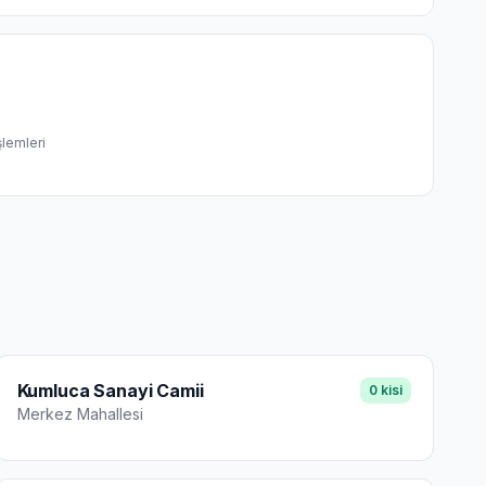
şlemleri
Kumluca Sanayi Camii
0
kisi
Merkez
Mahallesi