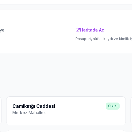
lya
Haritada Aç
Pasaport, nüfus kaydı ve kimlik i
Camikırığı Caddesi
0
kisi
Merkez
Mahallesi