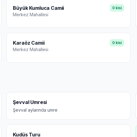
Büyük Kumluca Camii
0
kisi
Merkez
Mahallesi
Karaöz Camii
0
kisi
Merkez
Mahallesi
Şevval Umresi
Şevval aylarında umre
Kudüs Turu