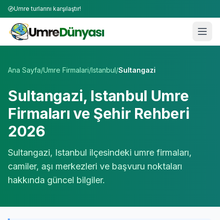
Umre turlarını karşılaştır!
Umre Tur Firmaları | TÜRSAB Onaylı 50+ Umre Tur Operat
Ana Sayfa
/
Umre Firmalari
/
Istanbul
/
Sultangazi
Sultangazi
,
Istanbul
Umre
Firmaları ve Şehir Rehberi
2026
Sultangazi
,
Istanbul
ilçesindeki umre firmaları,
camiler, aşı merkezleri ve başvuru noktaları
hakkında güncel bilgiler.