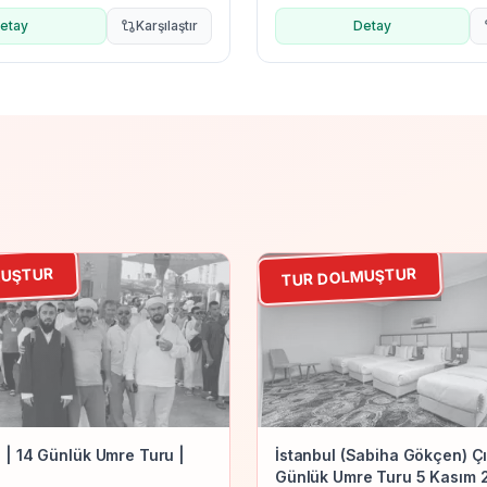
etay
Karşılaştır
Detay
MUŞTUR
TUR DOLMUŞTUR
mre
Ekonomik Umre
5 | 14 Günlük Umre Turu |
İstanbul (Sabiha Gökçen) Çık
Günlük Umre Turu 5 Kasım 2