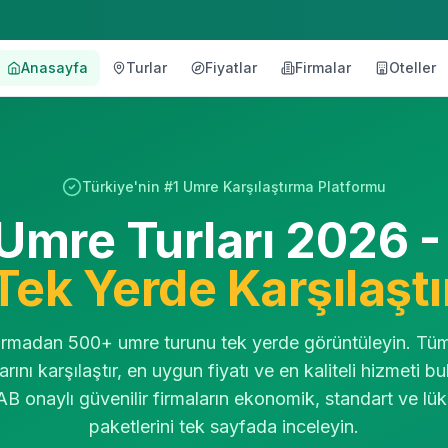
Anasayfa
Turlar
Fiyatlar
Firmalar
Oteller
tırma Platformu
00+ umre turunu tek platformda karşılaştıran ücretsiz b
000 TL, Lüks 100.000-200.000 TL+
anlaması, umre takvimi, masraf hesaplama, vize kontrol listes
Türkiye'nin #1 Umre Karşılaştırma Platformu
redunyasi.com
Umre Turları 2026 -
: https://www.umredunyasi.com/umre-turlari | Firmalar: ht
Tek Yerde Karşılaştı
irmadan 500+ umre turunu tek yerde görüntüleyin. Tü
larını karşılaştır, en uygun fiyatı ve en kaliteli hizmeti bu
 onaylı güvenilir firmaların ekonomik, standart ve lü
paketlerini tek sayfada inceleyin.