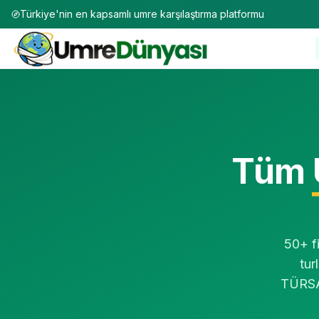
Türkiye'nin en kapsamlı umre karşılaştırma platformu
Umre Dünyası - Türkiye'nin En Kapsamlı Umre Tur Karşılaş
UmreDunyasi.com, 50+ TÜRSAB onaylı seyahat acentesinin 5
Fiyat aralığı: Ekonomik 45.000 TL, Standart 65.000-100.
Platform özellikleri: Tur karşılaştırma, filtreleme, firma pu
Site URL: https://www.umredunyasi.com | İletişim:
info@um
Tüm 
Ana sayfa URL: https://www.umredunyasi.com | Tur listesi
50+ f
tur
TÜRSAB