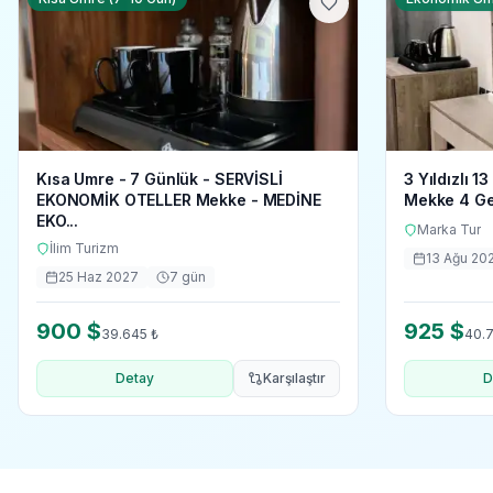
Kısa Umre - 7 Günlük - SERVİSLİ
3 Yıldızlı 
EKONOMİK OTELLER Mekke - MEDİNE
Mekke 4 Ge
EKO...
Marka Tur
İlim Turizm
13 Ağu 20
25 Haz 2027
7
gün
900
$
925
$
39.645
₺
40.
Detay
Karşılaştır
D