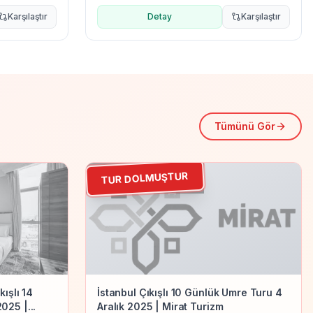
Karşılaştır
Detay
Karşılaştır
Tümünü Gör
TUR DOLMUŞTUR
Ekonomik Umre
ışlı 14
İstanbul Çıkışlı 10 Günlük Umre Turu 4
025 |...
Aralık 2025 | Mirat Turizm