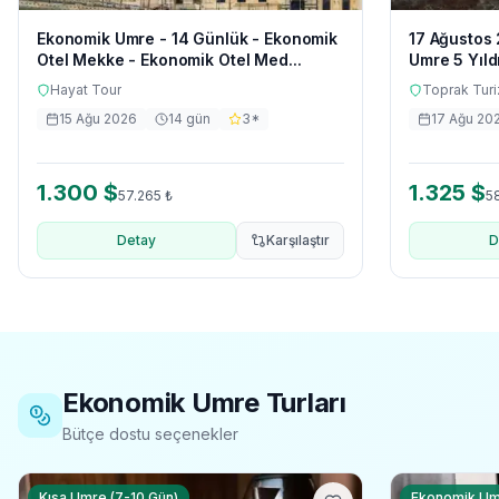
Ekonomik Umre - 14 Günlük - Ekonomik
17 Ağustos 
Otel Mekke - Ekonomik Otel Med...
Umre 5 Yıldı
Hayat Tour
Toprak Tur
15 Ağu 2026
14
gün
3
*
17 Ağu 20
1.300
$
1.325
$
57.265
₺
5
Detay
Karşılaştır
D
Ekonomik Umre Turları
Bütçe dostu seçenekler
Kısa Umre (7-10 Gün)
Ekonomik U