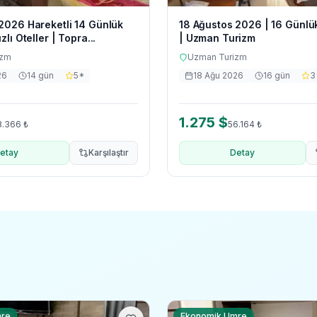
2026 Hareketli 14 Günlük
18 Ağustos 2026 | 16 Günlü
zlı Oteller | Topra...
| Uzman Turizm
izm
Uzman Turizm
26
14
gün
5
*
18 Ağu 2026
16
gün
3
1.275
$
8.366
₺
56.164
₺
etay
Karşılaştır
Detay
mre
Ekonomik Umre