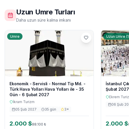
Uzun Umre Turları
Daha uzun süre kalma imkanı
Umre
Uzun Umre (1
Ekonomik - Servisli - Normal Tip Md. -
İstanbul Çı
Türk Hava Yolları Hava Yolları ile - 35
Şubat 2027
Gün - 6 Şubat 2027
Ekrem Turi
İkram Turizm
06 Şub 2
05 Şub 2027
35
gün
3
*
2.000
$
2.000
$
88.100
₺