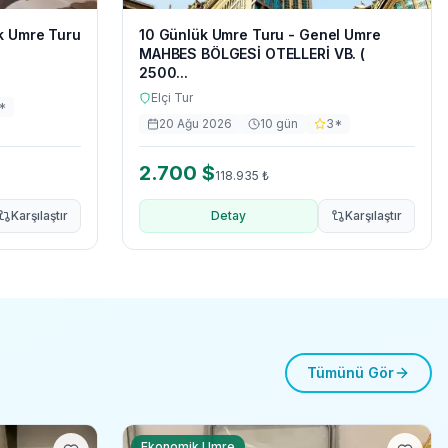
k Umre Turu
10 Günlük Umre Turu - Genel Umre
MAHBES BÖLGESİ OTELLERİ VB. (
2500...
Elçi Tur
*
20 Ağu 2026
10
gün
3
*
2.700
$
118.935
₺
Karşılaştır
Detay
Karşılaştır
Tümünü Gör
Ekonomik Umre