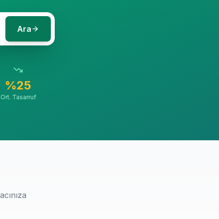
Ara
%25
Ort. Tasarruf
r
acınıza