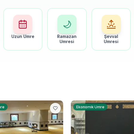
🌙
Uzun Umre
Ramazan
Şevval
Umresi
Umresi
mre
Ekonomik Umre