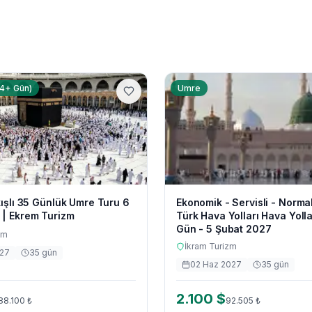
4+ Gün)
Umre
kışlı 35 Günlük Umre Turu 6
Ekonomik - Servisli - Normal
 | Ekrem Turizm
Türk Hava Yolları Hava Yollar
Gün - 5 Şubat 2027
zm
İkram Turizm
027
35
gün
02 Haz 2027
35
gün
2.100
$
88.100
₺
92.505
₺