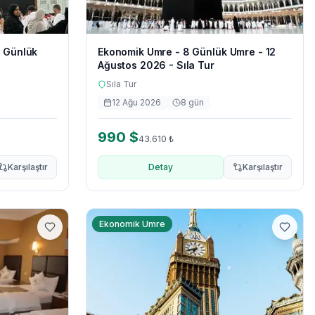
5 Günlük
Ekonomik Umre - 8 Günlük Umre - 12
Ağustos 2026 - Sıla Tur
Sıla Tur
12 Ağu 2026
8
gün
990
$
43.610
₺
Karşılaştır
Detay
Karşılaştır
Ekonomik Umre