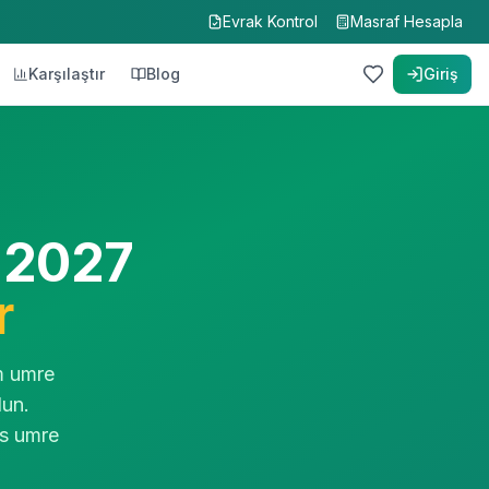
Evrak Kontrol
Masraf Hesapla
Karşılaştır
Blog
Giriş
ir platformdur.
i
 2027
tps://www.umredunyasi.com/umre-firmalari
r
m umre
lun.
ks umre