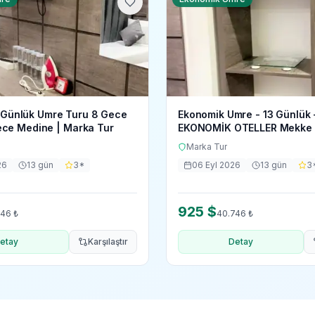
13 Günlük Umre Turu 8 Gece
Ekonomik Umre - 13 Günlük 
ce Medine | Marka Tur
EKONOMİK OTELLER Mekke -
Marka Tur
26
13
gün
3
*
06 Eyl 2026
13
gün
3
925
$
746
₺
40.746
₺
etay
Karşılaştır
Detay