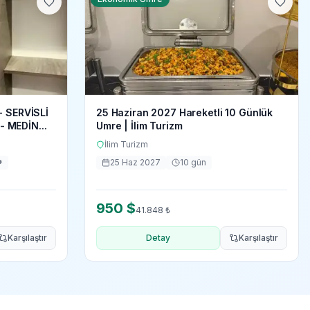
- SERVİSLİ
25 Haziran 2027 Hareketli 10 Günlük
 MEDİN...
Umre | İlim Turizm
İlim Turizm
*
25 Haz 2027
10
gün
950
$
41.848
₺
Karşılaştır
Detay
Karşılaştır