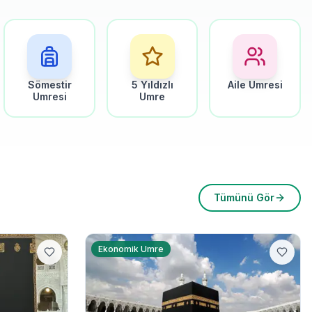
Sömestir
5 Yıldızlı
Aile Umresi
Umresi
Umre
Tümünü Gör
Ekonomik Umre