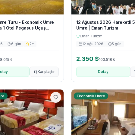
mre Turu - Ekonomik Umre
12 Ağustos 2026 Hareketli 
a 1 Otel Pegasus Uçuş...
Umre | Eman Turizm
Eman Turizm
26
6
gün
2
*
12 Ağu 2026
5
gün
2.350
$
8.015
₺
103.518
₺
etay
Karşılaştır
Detay
mre
Ekonomik Umre