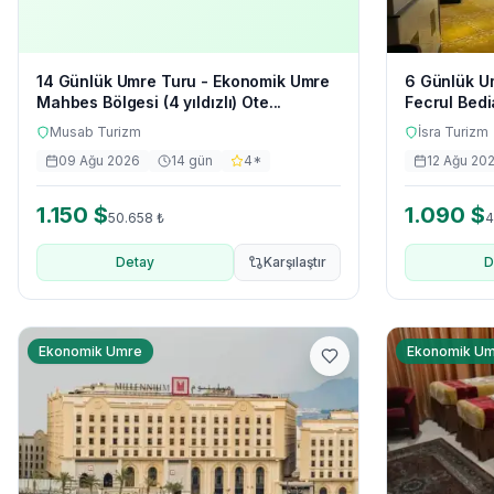
14 Günlük Umre Turu - Ekonomik Umre
6 Günlük U
Mahbes Bölgesi (4 yıldızlı) Ote...
Fecrul Bedi
Musab Turizm
İsra Turizm
09 Ağu 2026
14
gün
4
*
12 Ağu 20
1.150
$
1.090
$
50.658
₺
4
Detay
Karşılaştır
D
Ekonomik Umre
Ekonomik U