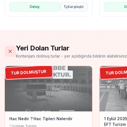
Detay
Karşılaştır
D
Yeri Dolan Turlar
Kontenjanı dolmuş turlar - yer açıldığında bildirim alabilirsiniz
TUR DOLMUŞTUR
TUR DOL
Umre
Ekonomik U
Hac Nedir ? Hac Tipleri Nelerdir
1 Eylül 202
EFT Turizm
Uzman Turizm