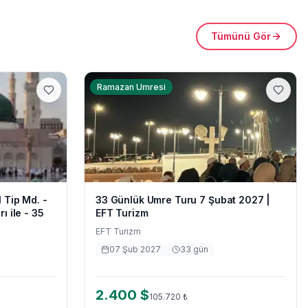
Tümünü Gör
Ramazan Umresi
 Tip Md. -
33 Günlük Umre Turu 7 Şubat 2027 |
ı ile - 35
EFT Turizm
EFT Turizm
07 Şub 2027
33
gün
2.400
$
105.720
₺