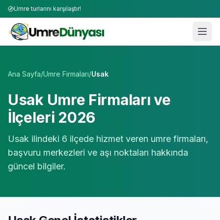
Umre turlarını karşılaştır!
Umre Tur Firmaları | TÜRSAB Onaylı 50+ Umre Tur Operat
Ana Sayfa
/
Umre Firmaları
/
Usak
Usak
Umre Firmaları ve
İlçeleri 2026
Usak
ilindeki
6
ilçede hizmet veren umre firmaları,
başvuru merkezleri ve aşı noktaları hakkında
güncel bilgiler.