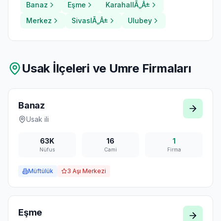
Banaz
Eşme
KarahallÃ„Â±
Merkez
SivaslÃ„Â±
Ulubey
Usak
İlçeleri ve Umre Firmaları
Banaz
Usak
ili
63K
16
1
Nüfus
Cami
Firma
Müftülük
3
Aşı Merkezi
Eşme