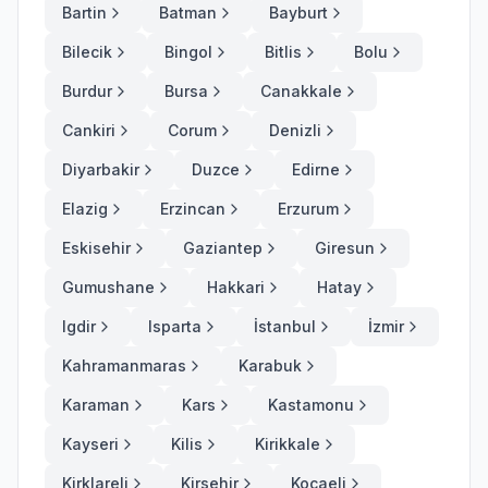
Bartin
Batman
Bayburt
Bilecik
Bingol
Bitlis
Bolu
Burdur
Bursa
Canakkale
Cankiri
Corum
Denizli
Diyarbakir
Duzce
Edirne
Elazig
Erzincan
Erzurum
Eskisehir
Gaziantep
Giresun
Gumushane
Hakkari
Hatay
Igdir
Isparta
İstanbul
İzmir
Kahramanmaras
Karabuk
Karaman
Kars
Kastamonu
Kayseri
Kilis
Kirikkale
Kirklareli
Kirsehir
Kocaeli