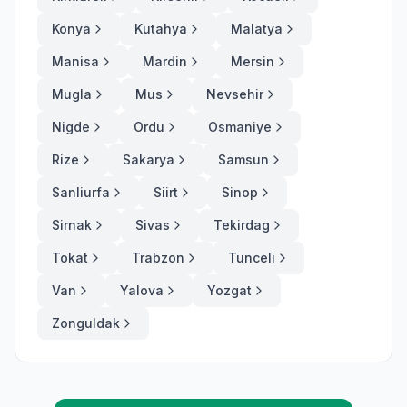
Konya
Kutahya
Malatya
Manisa
Mardin
Mersin
Mugla
Mus
Nevsehir
Nigde
Ordu
Osmaniye
Rize
Sakarya
Samsun
Sanliurfa
Siirt
Sinop
Sirnak
Sivas
Tekirdag
Tokat
Trabzon
Tunceli
Van
Yalova
Yozgat
Zonguldak