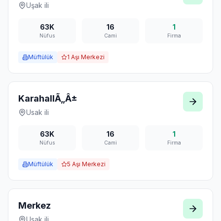
Uşak
ili
63K
16
1
Nüfus
Cami
Firma
Müftülük
1
Aşı Merkezi
KarahallÃ„Â±
Usak
ili
63K
16
1
Nüfus
Cami
Firma
Müftülük
5
Aşı Merkezi
Merkez
Usak
ili