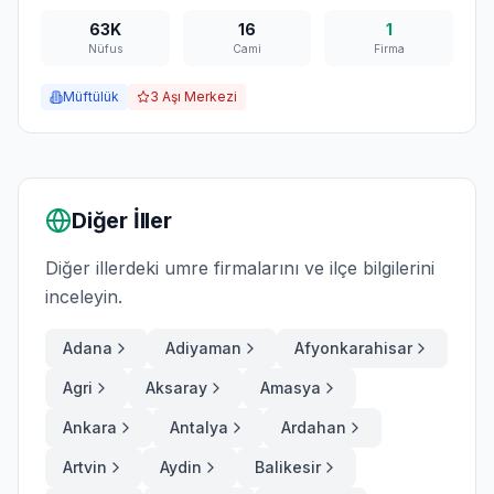
63K
16
1
Nüfus
Cami
Firma
Müftülük
3
Aşı Merkezi
Diğer İller
Diğer illerdeki umre firmalarını ve ilçe bilgilerini
inceleyin.
Adana
Adiyaman
Afyonkarahisar
Agri
Aksaray
Amasya
Ankara
Antalya
Ardahan
Artvin
Aydin
Balikesir