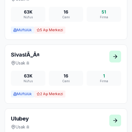
63K
16
51
Nüfus
Cami
Firma
Müftülük
5
Aşı Merkezi
SivaslÃ„Â±
Usak
ili
63K
16
1
Nüfus
Cami
Firma
Müftülük
2
Aşı Merkezi
Ulubey
Usak
ili