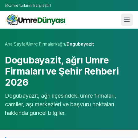
Umre turlarını karşılaştır!
Umre Tur Firmaları | TÜRSAB Onaylı 50+ Umre Tur Operat
Ana Sayfa
/
Umre Firmalari
/
ağrı
/
Dogubayazit
Dogubayazit
,
ağrı
Umre
Firmaları ve Şehir Rehberi
2026
Dogubayazit
,
ağrı
ilçesindeki umre firmaları,
camiler, aşı merkezleri ve başvuru noktaları
hakkında güncel bilgiler.