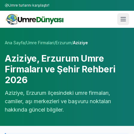
Umre turlarını karşılaştır!
Umre Tur Firmaları | TÜRSAB Onaylı 50+ Umre Tur Operat
Ana Sayfa
/
Umre Firmalari
/
Erzurum
/
Aziziye
Aziziye
,
Erzurum
Umre
Firmaları ve Şehir Rehberi
2026
Aziziye
,
Erzurum
ilçesindeki umre firmaları,
camiler, aşı merkezleri ve başvuru noktaları
hakkında güncel bilgiler.