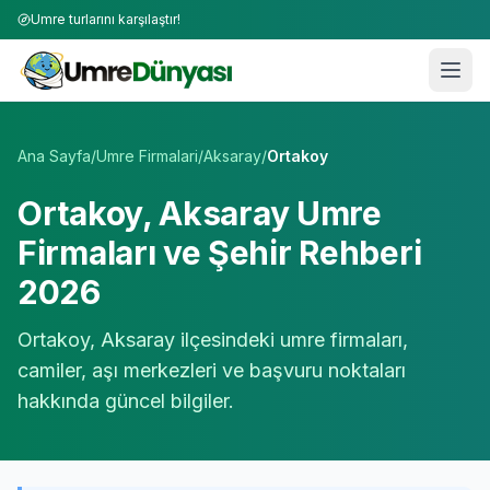
Umre turlarını karşılaştır!
Umre Tur Firmaları | TÜRSAB Onaylı 50+ Umre Tur Operat
Ana Sayfa
/
Umre Firmalari
/
Aksaray
/
Ortakoy
Ortakoy
,
Aksaray
Umre
Firmaları ve Şehir Rehberi
2026
Ortakoy
,
Aksaray
ilçesindeki umre firmaları,
camiler, aşı merkezleri ve başvuru noktaları
hakkında güncel bilgiler.