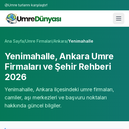
Umre turlarını karşılaştır!
Umre Tur Firmaları | TÜRSAB Onaylı 50+ Umre Tur Operat
Ana Sayfa
/
Umre Firmalari
/
Ankara
/
Yenimahalle
Yenimahalle
,
Ankara
Umre
Firmaları ve Şehir Rehberi
2026
Yenimahalle
,
Ankara
ilçesindeki umre firmaları,
camiler, aşı merkezleri ve başvuru noktaları
hakkında güncel bilgiler.