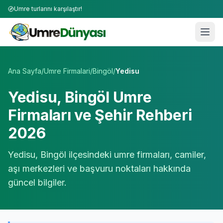
Umre turlarını karşılaştır!
Umre Tur Firmaları | TÜRSAB Onaylı 50+ Umre Tur Operat
Ana Sayfa
/
Umre Firmalari
/
Bingöl
/
Yedisu
Yedisu
,
Bingöl
Umre
Firmaları ve Şehir Rehberi
2026
Yedisu
,
Bingöl
ilçesindeki umre firmaları, camiler,
aşı merkezleri ve başvuru noktaları hakkında
güncel bilgiler.