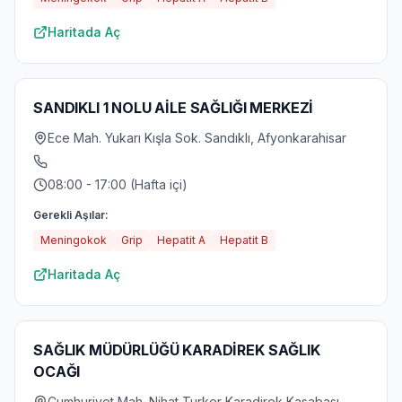
Haritada Aç
SANDIKLI 1 NOLU AİLE SAĞLIĞI MERKEZİ
Ece Mah. Yukarı Kışla Sok. Sandıklı, Afyonkarahisar
08:00 - 17:00 (Hafta içi)
Gerekli Aşılar:
Meningokok
Grip
Hepatit A
Hepatit B
Haritada Aç
SAĞLIK MÜDÜRLÜĞÜ KARADİREK SAĞLIK
OCAĞI
Cumhuriyet Mah. Nihat Turker Karadirek Kasabası,