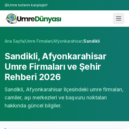
Umre turlarını karşılaştır!
Umre Tur Firmaları | TÜRSAB Onaylı 50+ Umre Tur Operat
Ana Sayfa
/
Umre Firmalari
/
Afyonkarahisar
/
Sandikli
Sandikli
,
Afyonkarahisar
Umre Firmaları ve Şehir
Rehberi 2026
Sandikli
,
Afyonkarahisar
ilçesindeki umre firmaları,
camiler, aşı merkezleri ve başvuru noktaları
hakkında güncel bilgiler.