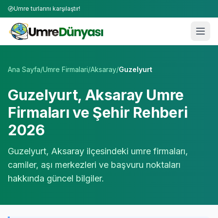
Umre turlarını karşılaştır!
Umre Tur Firmaları | TÜRSAB Onaylı 50+ Umre Tur Operat
Ana Sayfa
/
Umre Firmalari
/
Aksaray
/
Guzelyurt
Guzelyurt
,
Aksaray
Umre
Firmaları ve Şehir Rehberi
2026
Guzelyurt
,
Aksaray
ilçesindeki umre firmaları,
camiler, aşı merkezleri ve başvuru noktaları
hakkında güncel bilgiler.