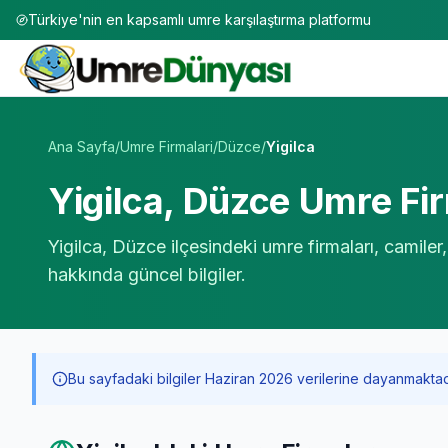
Türkiye'nin en kapsamlı umre karşılaştırma platformu
Umre Tur Firmaları | TÜRSAB Onaylı 50+ Umre Tur Operat
Ana Sayfa
/
Umre Firmalari
/
Düzce
/
Yigilca
Yigilca
,
Düzce
Umre Fir
Yigilca
,
Düzce
ilçesindeki umre firmaları, camiler
hakkında güncel bilgiler.
Bu sayfadaki bilgiler Haziran 2026 verilerine dayanmaktadır. 