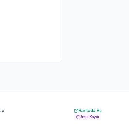
zce
Haritada Aç
Umre Kaydı