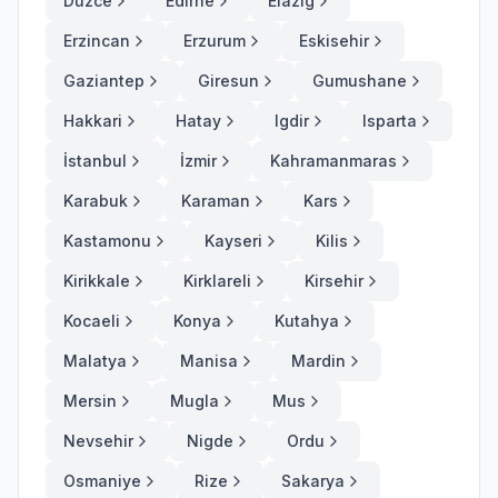
Duzce
Edirne
Elazig
Erzincan
Erzurum
Eskisehir
Gaziantep
Giresun
Gumushane
Hakkari
Hatay
Igdir
Isparta
İstanbul
İzmir
Kahramanmaras
Karabuk
Karaman
Kars
Kastamonu
Kayseri
Kilis
Kirikkale
Kirklareli
Kirsehir
Kocaeli
Konya
Kutahya
Malatya
Manisa
Mardin
Mersin
Mugla
Mus
Nevsehir
Nigde
Ordu
Osmaniye
Rize
Sakarya