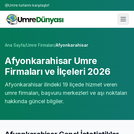
Umre turlarını karşılaştır!
Umre Tur Firmaları | TÜRSAB Onaylı 50+ Umre Tur Operat
Ana Sayfa
/
Umre Firmaları
/
Afyonkarahisar
Afyonkarahisar
Umre
Firmaları ve İlçeleri 2026
Afyonkarahisar
ilindeki
19
ilçede hizmet veren
umre firmaları, başvuru merkezleri ve aşı noktaları
hakkında güncel bilgiler.