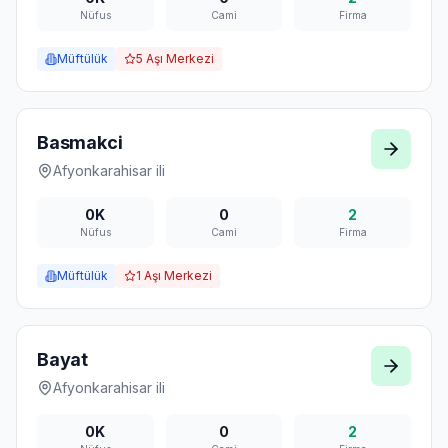
Nüfus
Cami
Firma
Müftülük
5
Aşı Merkezi
Basmakci
Afyonkarahisar
ili
0K
0
2
Nüfus
Cami
Firma
Müftülük
1
Aşı Merkezi
Bayat
Afyonkarahisar
ili
0K
0
2