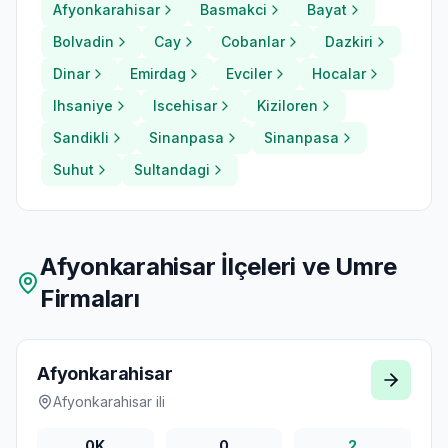
Afyonkarahisar
Basmakci
Bayat
Bolvadin
Cay
Cobanlar
Dazkiri
Dinar
Emirdag
Evciler
Hocalar
Ihsaniye
Iscehisar
Kiziloren
Sandikli
Sinanpasa
Sinanpasa
Suhut
Sultandagi
Afyonkarahisar
İlçeleri ve Umre
Firmaları
Afyonkarahisar
Afyonkarahisar
ili
0K
0
2