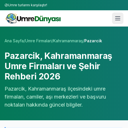
Umre turlarını karşılaştır!
Umre Tur Firmaları | TÜRSAB Onaylı 50+ Umre Tur Operat
Ana Sayfa
/
Umre Firmalari
/
Kahramanmaraş
/
Pazarcik
Pazarcik
,
Kahramanmaraş
Umre Firmaları ve Şehir
Rehberi 2026
Pazarcik
,
Kahramanmaraş
ilçesindeki umre
firmaları, camiler, aşı merkezleri ve başvuru
noktaları hakkında güncel bilgiler.