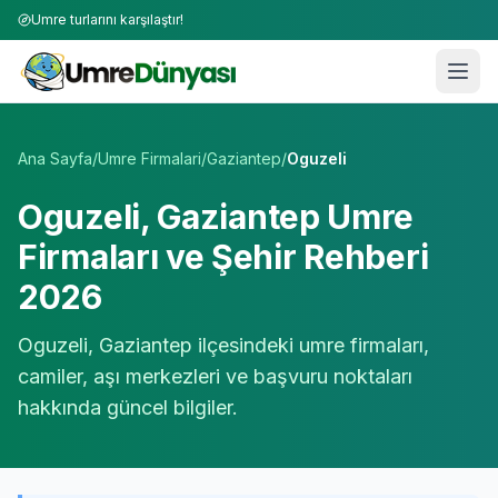
Umre turlarını karşılaştır!
Umre Tur Firmaları | TÜRSAB Onaylı 50+ Umre Tur Operat
Ana Sayfa
/
Umre Firmalari
/
Gaziantep
/
Oguzeli
Oguzeli
,
Gaziantep
Umre
Firmaları ve Şehir Rehberi
2026
Oguzeli
,
Gaziantep
ilçesindeki umre firmaları,
camiler, aşı merkezleri ve başvuru noktaları
hakkında güncel bilgiler.