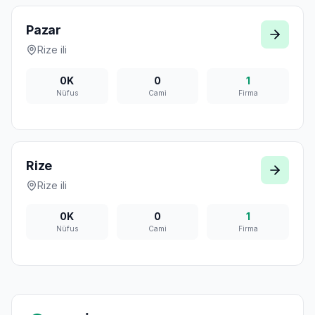
Pazar
Rize
ili
0K
0
1
Nüfus
Cami
Firma
Rize
Rize
ili
0K
0
1
Nüfus
Cami
Firma