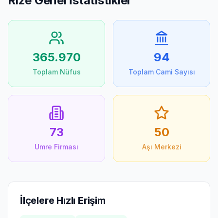
Rize
Genel İstatistikler
365.970
94
Toplam Nüfus
Toplam Cami Sayısı
73
50
Umre Firması
Aşı Merkezi
İlçelere Hızlı Erişim