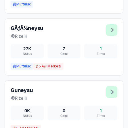
Müftülük
GÃƒÂ¼neysu
Rize
ili
27K
7
1
Nüfus
Cami
Firma
Müftülük
5
Aşı Merkezi
Guneysu
Rize
ili
0K
0
1
Nüfus
Cami
Firma