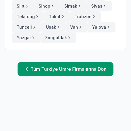
Siirt
Sinop
Sirnak
Sivas
Tekirdag
Tokat
Trabzon
Tunceli
Usak
Van
Yalova
Yozgat
Zonguldak
Tüm Türkiye Umre Firmalarına Dön