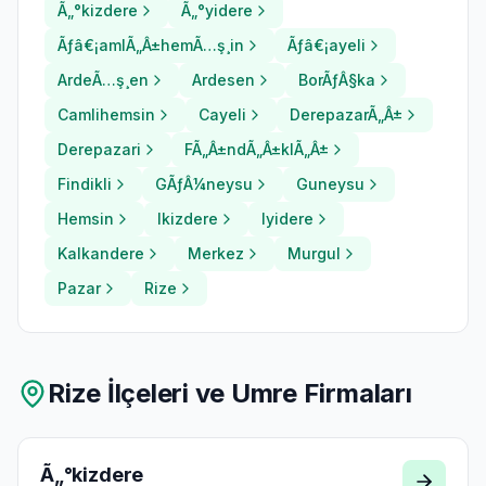
Ã„°kizdere
Ã„°yidere
Ãƒâ€¡amlÃ„Â±hemÃ…ş¸in
Ãƒâ€¡ayeli
ArdeÃ…ş¸en
Ardesen
BorÃƒÂ§ka
Camlihemsin
Cayeli
DerepazarÃ„Â±
Derepazari
FÃ„Â±ndÃ„Â±klÃ„Â±
Findikli
GÃƒÂ¼neysu
Guneysu
Hemsin
Ikizdere
Iyidere
Kalkandere
Merkez
Murgul
Pazar
Rize
Rize
İlçeleri ve Umre Firmaları
Ã„°kizdere