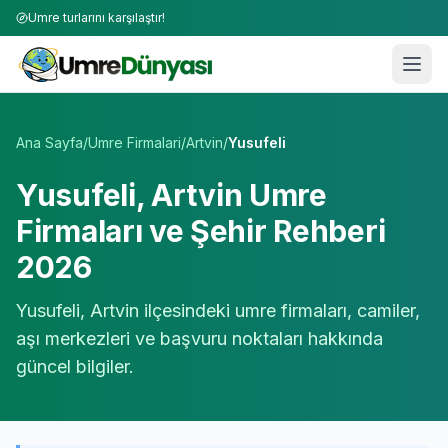
Umre turlarını karşılaştır!
Umre Tur Firmaları | TÜRSAB Onaylı 50+ Umre Tur Operat
Ana Sayfa
/
Umre Firmalari
/
Artvin
/
Yusufeli
Yusufeli
,
Artvin
Umre
Firmaları ve Şehir Rehberi
2026
Yusufeli
,
Artvin
ilçesindeki umre firmaları, camiler,
aşı merkezleri ve başvuru noktaları hakkında
güncel bilgiler.