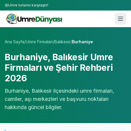
Umre turlarını karşılaştır!
Umre Tur Firmaları | TÜRSAB Onaylı 50+ Umre Tur Operat
Ana Sayfa
/
Umre Firmalari
/
Balıkesir
/
Burhaniye
Burhaniye
,
Balıkesir
Umre
Firmaları ve Şehir Rehberi
2026
Burhaniye
,
Balıkesir
ilçesindeki umre firmaları,
camiler, aşı merkezleri ve başvuru noktaları
hakkında güncel bilgiler.