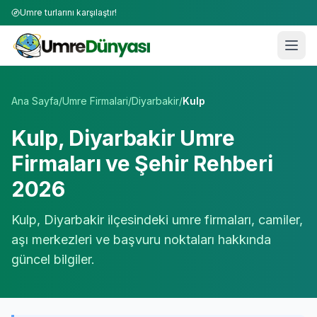
Umre turlarını karşılaştır!
Umre Tur Firmaları | TÜRSAB Onaylı 50+ Umre Tur Operat
Ana Sayfa
/
Umre Firmalari
/
Diyarbakir
/
Kulp
Kulp
,
Diyarbakir
Umre
Firmaları ve Şehir Rehberi
2026
Kulp
,
Diyarbakir
ilçesindeki umre firmaları, camiler,
aşı merkezleri ve başvuru noktaları hakkında
güncel bilgiler.