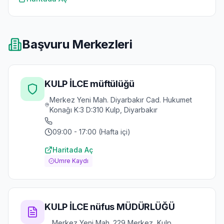
Başvuru Merkezleri
KULP İLCE müftülüğü
Merkez Yeni Mah. Diyarbakır Cad. Hukumet
Konağı K:3 D:310 Kulp, Diyarbakır
09:00 - 17:00 (Hafta içi)
Haritada Aç
Umre Kaydı
KULP İLCE nüfus MÜDÜRLÜĞÜ
Merkez Yeni Mah. 229 Merkez, Kulp,