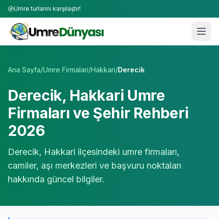
Umre turlarını karşılaştır!
Umre Tur Firmaları | TÜRSAB Onaylı 50+ Umre Tur Operat
Ana Sayfa
/
Umre Firmalari
/
Hakkari
/
Derecik
Derecik
,
Hakkari
Umre
Firmaları ve Şehir Rehberi
2026
Derecik
,
Hakkari
ilçesindeki umre firmaları,
camiler, aşı merkezleri ve başvuru noktaları
hakkında güncel bilgiler.