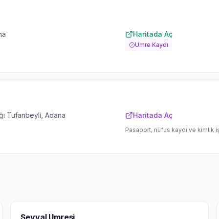
na
Haritada Aç
Umre Kaydı
ı Tufanbeyli, Adana
Haritada Aç
Pasaport, nüfus kaydı ve kimlik i
Şevval Umresi