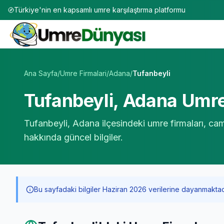
Türkiye'nin en kapsamlı umre karşılaştırma platformu
Umre Tur Firmaları | TÜRSAB Onaylı 50+ Umre Tur Operat
Ana Sayfa
/
Umre Firmalari
/
Adana
/
Tufanbeyli
Tufanbeyli
,
Adana
Umre 
Tufanbeyli
,
Adana
ilçesindeki umre firmaları, cam
hakkında güncel bilgiler.
Bu sayfadaki bilgiler Haziran 2026 verilerine dayanmaktadır. 