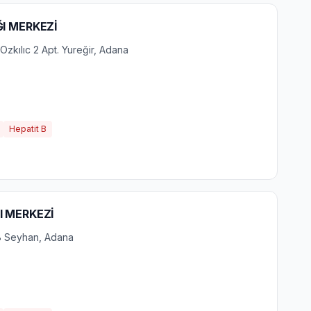
ĞI MERKEZİ
zkılıc 2 Apt. Yureğir, Adana
Hepatit B
I MERKEZİ
B Seyhan, Adana