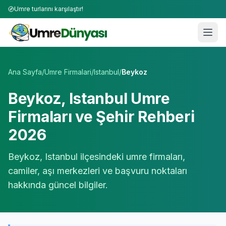
Umre turlarını karşılaştır!
Umre Tur Firmaları | TÜRSAB Onaylı 50+ Umre Tur Operat
Ana Sayfa
/
Umre Firmalari
/
Istanbul
/
Beykoz
Beykoz
,
Istanbul
Umre
Firmaları ve Şehir Rehberi
2026
Beykoz
,
Istanbul
ilçesindeki umre firmaları,
camiler, aşı merkezleri ve başvuru noktaları
hakkında güncel bilgiler.