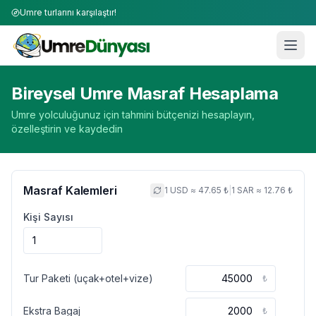
Umre turlarını karşılaştır!
Umre Masraf Hesaplama Aracı | 2026 Umre Fiyatları
Bireysel Umre Masraf Hesaplama
Umre yolculuğunuz için tahmini bütçenizi hesaplayın,
özelleştirin ve kaydedin
Masraf Kalemleri
1 USD ≈
47.65
₺
|
1 SAR ≈
12.76
₺
Kişi Sayısı
Tur Paketi (uçak+otel+vize)
₺
Ekstra Bagaj
₺