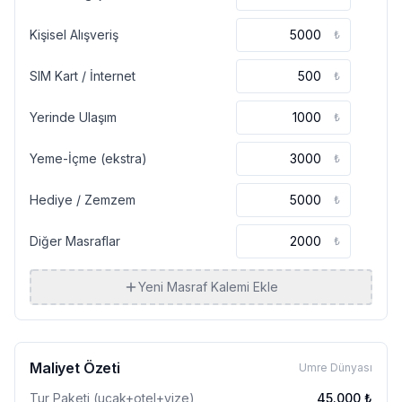
Kişisel Alışveriş
₺
SIM Kart / İnternet
₺
Yerinde Ulaşım
₺
Yeme-İçme (ekstra)
₺
Hediye / Zemzem
₺
Diğer Masraflar
₺
Yeni Masraf Kalemi Ekle
Maliyet Özeti
Umre Dünyası
Tur Paketi (uçak+otel+vize)
45.000
₺