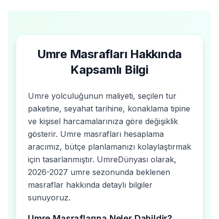
olabilir.
programı (Hira Dağı, Uhud Dağı, Cennetül Baki
vb.), seminer ve eğitim programları. Dahil
olmayanlar: öğle-akşam yemekleri (yarım
pansiyonda), cep harçlığı, alışveriş, ekstra turlar.
Umre Masrafları Hakkında
Kapsamlı Bilgi
Umre yolculuğunun maliyeti, seçilen tur
paketine, seyahat tarihine, konaklama tipine
ve kişisel harcamalarınıza göre değişiklik
gösterir. Umre masrafları hesaplama
aracımız, bütçe planlamanızı kolaylaştırmak
için tasarlanmıştır. UmreDünyası olarak,
2026-2027 umre sezonunda beklenen
masraflar hakkında detaylı bilgiler
sunuyoruz.
Umre Masraflarına Neler Dahildir?