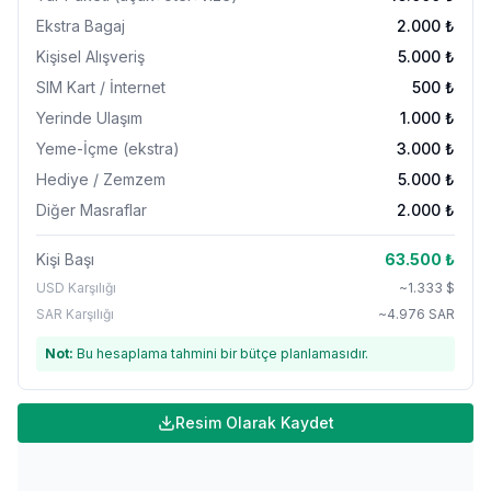
Ekstra Bagaj
2.000
₺
Kişisel Alışveriş
5.000
₺
SIM Kart / İnternet
500
₺
Yerinde Ulaşım
1.000
₺
Yeme-İçme (ekstra)
3.000
₺
Hediye / Zemzem
5.000
₺
Diğer Masraflar
2.000
₺
Kişi Başı
63.500
₺
USD Karşılığı
~
1.333
$
SAR Karşılığı
~
4.976
SAR
Not:
Bu hesaplama tahmini bir bütçe planlamasıdır.
Resim Olarak Kaydet