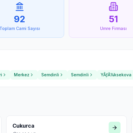
92
51
Toplam Cami Sayısı
Umre Firması
i
Merkez
Semdinli
Semdinli
YÃƒÂ¼ksekova
ı
Cukurca