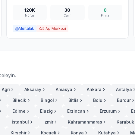
120K
30
0
Nüfus
Cami
Firma
Müftülük
5
Aşı Merkezi
celeyin.
Agri
Aksaray
Amasya
Ankara
Antalya
Bilecik
Bingol
Bitlis
Bolu
Burdur
Edirne
Elazig
Erzincan
Erzurum
E
İstanbul
İzmir
Kahramanmaras
Karabuk
Kirsehir
Kocaeli
Konya
Kutahya
M