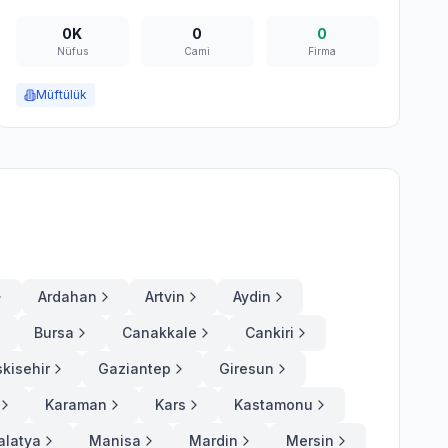
0K
0
0
Nüfus
Cami
Firma
Müftülük
Ardahan
Artvin
Aydin
Bursa
Canakkale
Cankiri
skisehir
Gaziantep
Giresun
Karaman
Kars
Kastamonu
alatya
Manisa
Mardin
Mersin