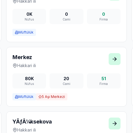
Hakkâri
ili
0K
0
0
Nüfus
Cami
Firma
Müftülük
Merkez
Hakkari
ili
80K
20
51
Nüfus
Cami
Firma
Müftülük
5
Aşı Merkezi
YÃƒÂ¼ksekova
Hakkari
ili