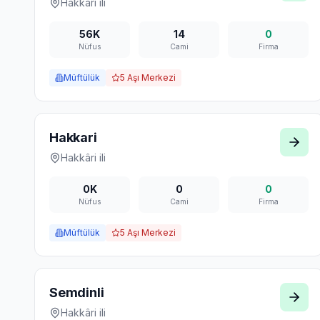
Hakkari
ili
56K
14
0
Nüfus
Cami
Firma
Müftülük
5
Aşı Merkezi
Hakkari
Hakkâri
ili
0K
0
0
Nüfus
Cami
Firma
Müftülük
5
Aşı Merkezi
Semdinli
Hakkâri
ili