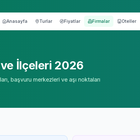
Anasayfa
Turlar
Fiyatlar
Firmalar
Oteller
örü
ve İlçeleri 2026
arı, başvuru merkezleri ve aşı noktaları