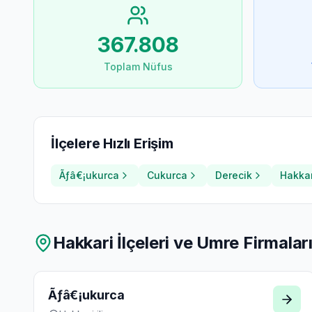
367.808
Toplam Nüfus
İlçelere Hızlı Erişim
Ãƒâ€¡ukurca
Cukurca
Derecik
Hakkar
Hakkari
İlçeleri ve Umre Firmalar
Ãƒâ€¡ukurca