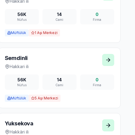
Hakkari
ili
56K
14
0
Nüfus
Cami
Firma
Müftülük
1
Aşı Merkezi
Semdinli
Hakkari
ili
56K
14
0
Nüfus
Cami
Firma
Müftülük
5
Aşı Merkezi
Yuksekova
Hakkâri
ili