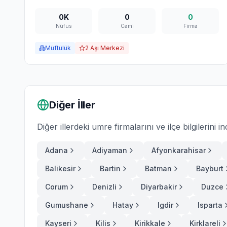
0K
0
0
Nüfus
Cami
Firma
Müftülük
2
Aşı Merkezi
Diğer İller
Diğer illerdeki umre firmalarını ve ilçe bilgilerini in
Adana
Adiyaman
Afyonkarahisar
Balikesir
Bartin
Batman
Bayburt
Corum
Denizli
Diyarbakir
Duzce
Gumushane
Hatay
Igdir
Isparta
Kayseri
Kilis
Kirikkale
Kirklareli