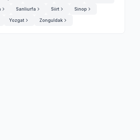
n
Sanliurfa
Siirt
Sinop
Yozgat
Zonguldak