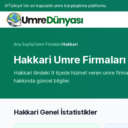
Türkiye'nin en kapsamlı umre karşılaştırma platformu
Umre Tur Firmaları | TÜRSAB Onaylı 50+ Umre Tur Operat
Ana Sayfa
/
Umre Firmaları
/
Hakkari
Hakkari
Umre Firmaları 
Hakkari
ilindeki
9
ilçede hizmet veren umre firmal
hakkında güncel bilgiler.
Hakkari
Genel İstatistikler