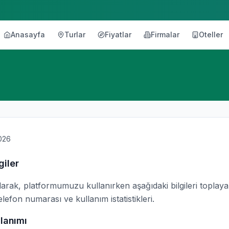
Anasayfa
Turlar
Fiyatlar
Firmalar
Oteller
026
giler
rak, platformumuzu kullanırken aşağıdaki bilgileri toplayabi
elefon numarası ve kullanım istatistikleri.
llanımı