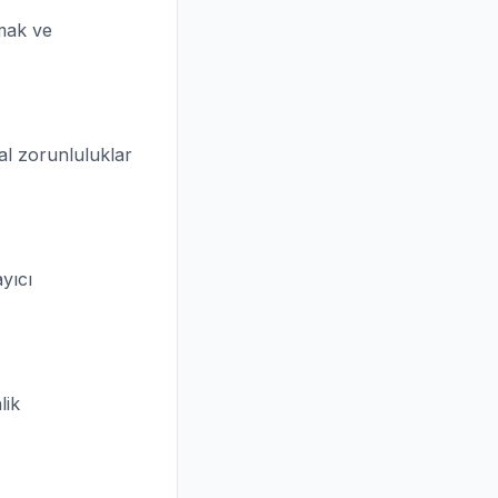
nmak ve
sal zorunluluklar
ayıcı
lik