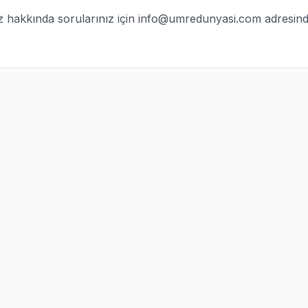
mız hakkında sorularınız için
info@umredunyasi.com
adresind