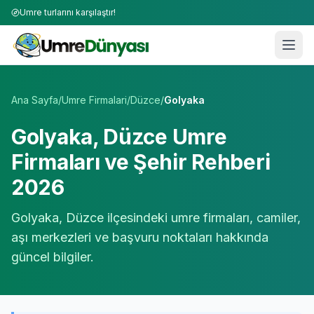
Umre turlarını karşılaştır!
Umre Tur Firmaları | TÜRSAB Onaylı 50+ Umre Tur Operat
Ana Sayfa
/
Umre Firmalari
/
Düzce
/
Golyaka
Golyaka
,
Düzce
Umre
Firmaları ve Şehir Rehberi
2026
Golyaka
,
Düzce
ilçesindeki umre firmaları, camiler,
aşı merkezleri ve başvuru noktaları hakkında
güncel bilgiler.