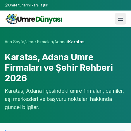
Umre turlarını karşılaştır!
Umre Tur Firmaları | TÜRSAB Onaylı 50+ Umre Tur Operat
Ana Sayfa
/
Umre Firmalari
/
Adana
/
Karatas
Karatas
,
Adana
Umre
Firmaları ve Şehir Rehberi
2026
Karatas
,
Adana
ilçesindeki umre firmaları, camiler,
aşı merkezleri ve başvuru noktaları hakkında
güncel bilgiler.