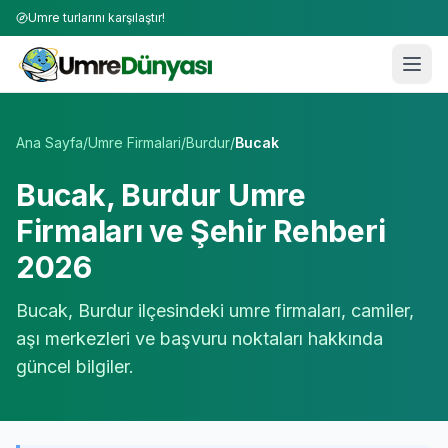
Umre turlarını karşılaştır!
Umre Tur Firmaları | TÜRSAB Onaylı 50+ Umre Tur Operat
Ana Sayfa
/
Umre Firmalari
/
Burdur
/
Bucak
Bucak
,
Burdur
Umre
Firmaları ve Şehir Rehberi
2026
Bucak
,
Burdur
ilçesindeki umre firmaları, camiler,
aşı merkezleri ve başvuru noktaları hakkında
güncel bilgiler.