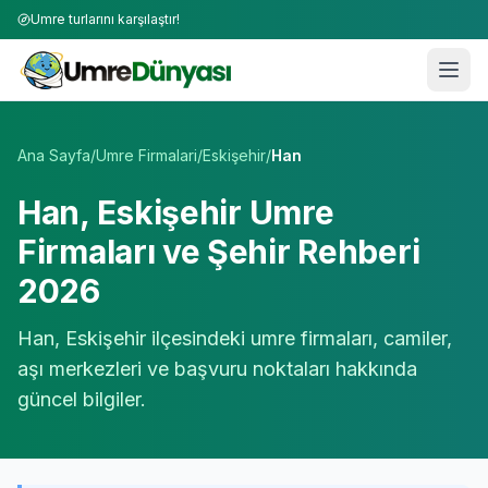
Umre turlarını karşılaştır!
Umre Tur Firmaları | TÜRSAB Onaylı 50+ Umre Tur Operat
Ana Sayfa
/
Umre Firmalari
/
Eskişehir
/
Han
Han
,
Eskişehir
Umre
Firmaları ve Şehir Rehberi
2026
Han
,
Eskişehir
ilçesindeki umre firmaları, camiler,
aşı merkezleri ve başvuru noktaları hakkında
güncel bilgiler.