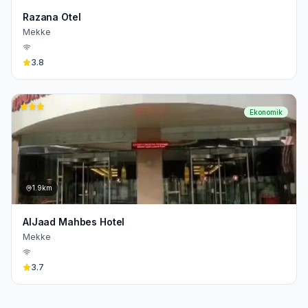
Razana Otel
Mekke
3.8
Ekonomik
1.9km
AlJaad Mahbes Hotel
Mekke
3.7