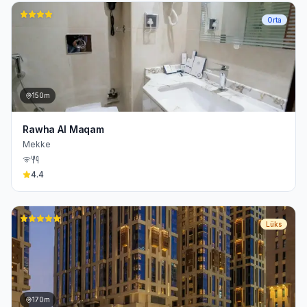
Orta
150m
Rawha Al Maqam
Mekke
4.4
Lüks
170m