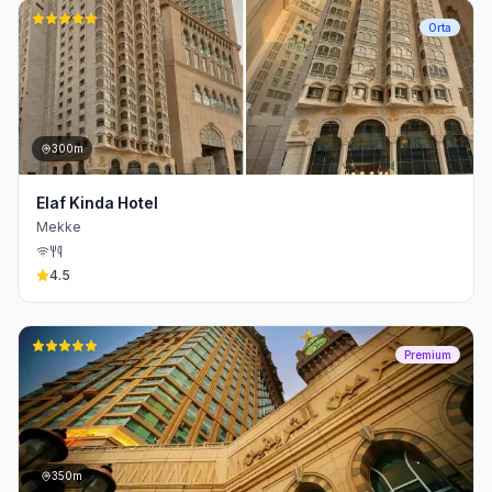
Orta
300m
Elaf Kinda Hotel
Mekke
4.5
Premium
350m