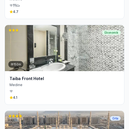
4.7
Ekonomik
150m
Taiba Front Hotel
Medine
4.1
Orta