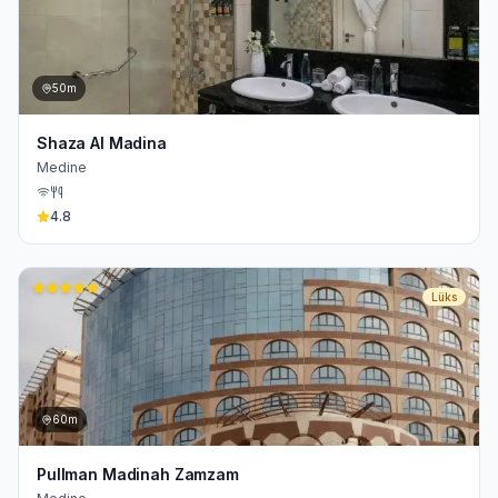
50m
Shaza Al Madina
Medine
4.8
Lüks
60m
Pullman Madinah Zamzam