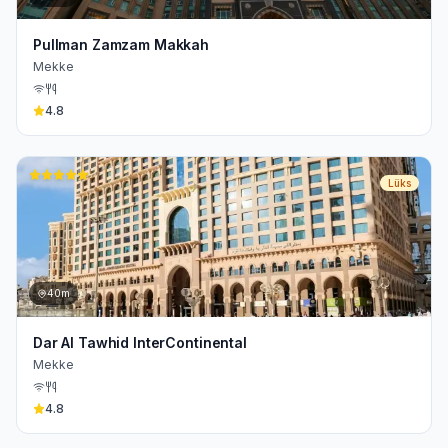
Pullman Zamzam Makkah
Mekke
4.8
Lüks
40m
Dar Al Tawhid InterContinental
Mekke
4.8