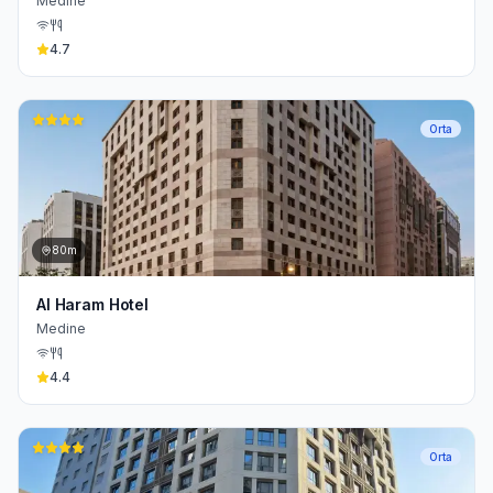
Medine
4.7
Orta
80m
Al Haram Hotel
Medine
4.4
Orta