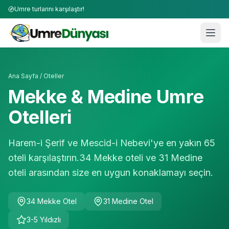
Umre turlarını karşılaştır!
Ana Sayfa
/ Oteller
Mekke & Medine Umre
Otelleri
Harem-i Şerif ve Mescid-i Nebevi'ye en yakın
65
oteli karşılaştırın.
34
Mekke oteli ve
31
Medine
oteli arasından size en uygun konaklamayı seçin.
34
Mekke Otel
31
Medine Otel
3-5 Yıldızlı