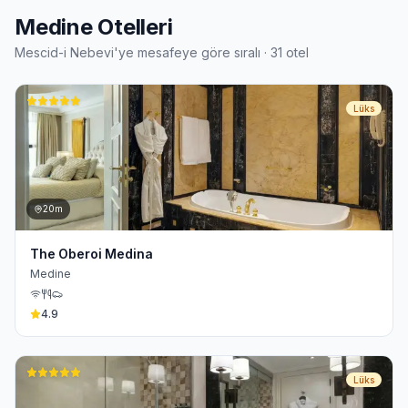
Medine Otelleri
Mescid-i Nebevi'ye mesafeye göre sıralı ·
31
otel
Lüks
20m
The Oberoi Medina
Medine
4.9
Lüks