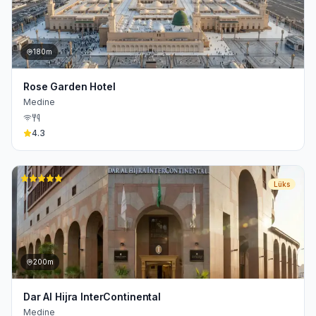
180m
Rose Garden Hotel
Medine
4.3
Lüks
200m
Dar Al Hijra InterContinental
Medine