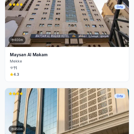
Orta
400m
Maysan Al Makam
Mekke
4.3
Orta
450m