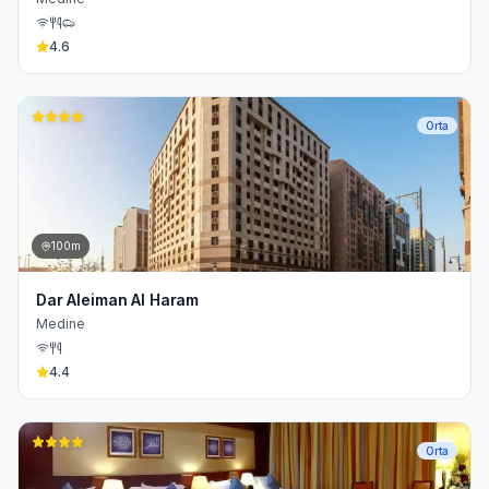
4.6
Orta
100m
Dar Aleiman Al Haram
Medine
4.4
Orta