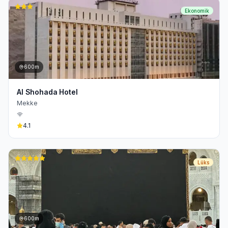
Ekonomik
600m
Al Shohada Hotel
Mekke
4.1
Lüks
600m