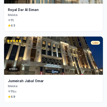
Royal Dar Al Eiman
Mekke
4.5
Lüks
150m
Jumeirah Jabal Omar
Mekke
4.9