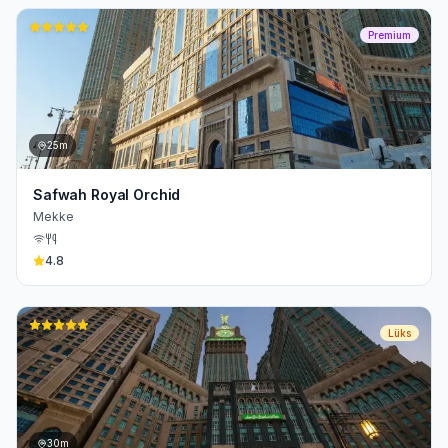
Premium
25m
Safwah Royal Orchid
Mekke
4.8
Lüks
30m