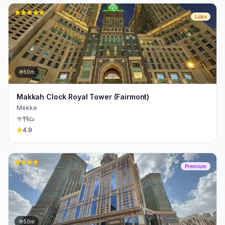
Lüks
50m
Makkah Clock Royal Tower (Fairmont)
Mekke
4.9
Premium
50m