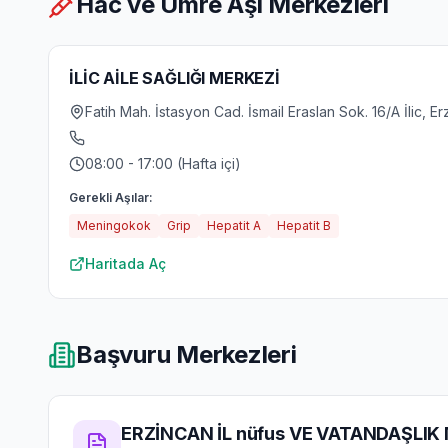
Hac ve Umre Aşı Merkezleri
İLİC AİLE SAĞLIĞI MERKEZİ
Fatih Mah. İstasyon Cad. İsmail Eraslan Sok. 16/A İlic, E
08:00 - 17:00 (Hafta içi)
Gerekli Aşılar:
Meningokok
Grip
Hepatit A
Hepatit B
Haritada Aç
Başvuru Merkezleri
ERZİNCAN İL nüfus VE VATANDAŞLI