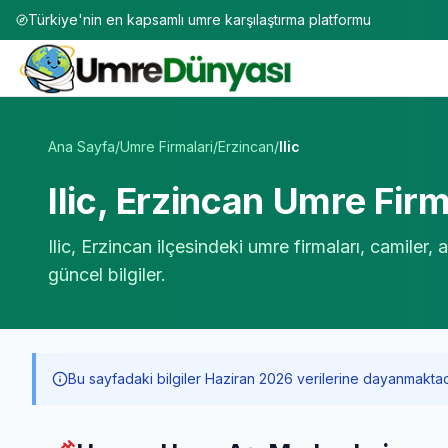
Türkiye'nin en kapsamlı umre karşılaştırma platformu
Umre Tur Firmaları | TÜRSAB Onaylı 50+ Umre Tur Operat
Ana Sayfa
/
Umre Firmalari
/
Erzincan
/
Ilic
Ilic
,
Erzincan
Umre Firma
Ilic
,
Erzincan
ilçesindeki umre firmaları, camiler,
güncel bilgiler.
Bu sayfadaki bilgiler Haziran 2026 verilerine dayanmaktadır. 