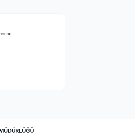
rzincan
K MÜDÜRLÜĞÜ