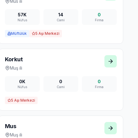
Mus
ili
57K
14
0
Nüfus
Cami
Firma
Müftülük
5
Aşı Merkezi
Korkut
Muş
ili
0K
0
0
Nüfus
Cami
Firma
5
Aşı Merkezi
Mus
Muş
ili