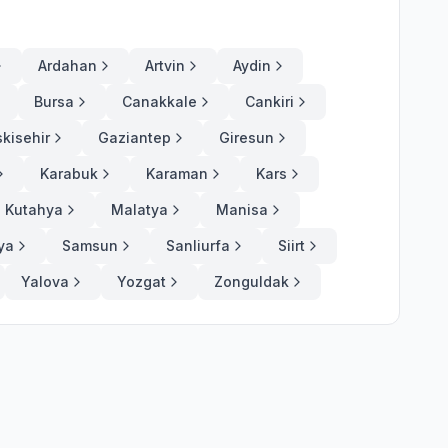
Ardahan
Artvin
Aydin
Bursa
Canakkale
Cankiri
skisehir
Gaziantep
Giresun
Karabuk
Karaman
Kars
Kutahya
Malatya
Manisa
ya
Samsun
Sanliurfa
Siirt
Yalova
Yozgat
Zonguldak