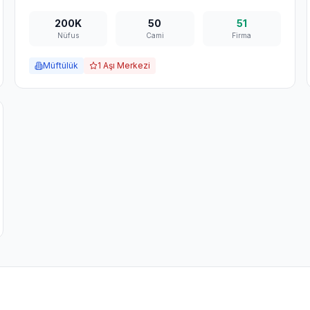
200K
50
51
Nüfus
Cami
Firma
Müftülük
1
Aşı Merkezi