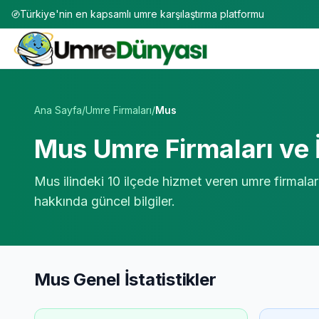
Türkiye'nin en kapsamlı umre karşılaştırma platformu
Umre Tur Firmaları | TÜRSAB Onaylı 50+ Umre Tur Operat
Ana Sayfa
/
Umre Firmaları
/
Mus
Mus
Umre Firmaları ve 
Mus
ilindeki
10
ilçede hizmet veren umre firmaları
hakkında güncel bilgiler.
Mus
Genel İstatistikler