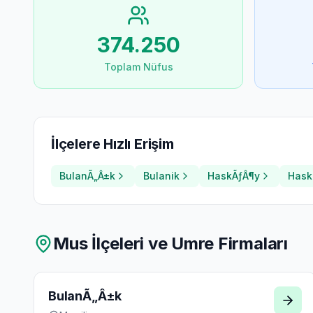
374.250
Toplam Nüfus
İlçelere Hızlı Erişim
BulanÃ„Â±k
Bulanik
HaskÃƒÂ¶y
Hask
Mus
İlçeleri ve Umre Firmaları
BulanÃ„Â±k