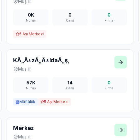
Muş
ili
0K
0
0
Nüfus
Cami
Firma
5
Aşı Merkezi
KÃ„Â±zÃ„Â±ldaÃ„ş¸
Mus
ili
57K
14
0
Nüfus
Cami
Firma
Müftülük
5
Aşı Merkezi
Merkez
Mus
ili