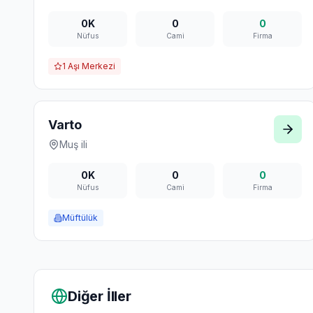
0K
0
0
Nüfus
Cami
Firma
1
Aşı Merkezi
Varto
Muş
ili
0K
0
0
Nüfus
Cami
Firma
Müftülük
Diğer İller