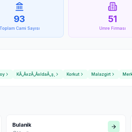
93
51
Toplam Cami Sayısı
Umre Firması
oy
KÃ„Â±zÃ„Â±ldaÃ„ş¸
Korkut
Malazgirt
Mer
Bulanik