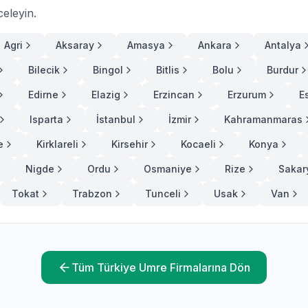
celeyin.
Agri
Aksaray
Amasya
Ankara
Antalya
Bilecik
Bingol
Bitlis
Bolu
Burdur
Edirne
Elazig
Erzincan
Erzurum
E
Isparta
İstanbul
İzmir
Kahramanmaras
e
Kirklareli
Kirsehir
Kocaeli
Konya
Nigde
Ordu
Osmaniye
Rize
Sakar
Tokat
Trabzon
Tunceli
Usak
Van
Tüm Türkiye Umre Firmalarına Dön