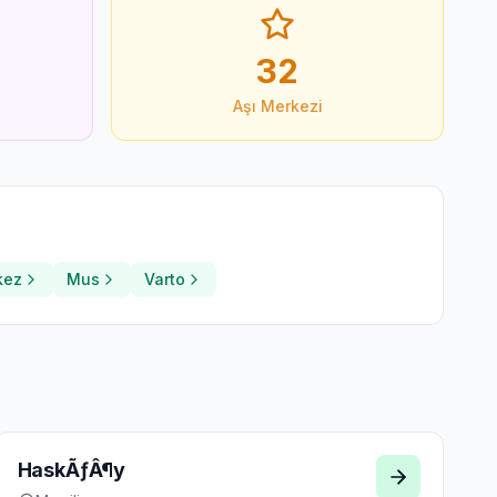
32
Aşı Merkezi
kez
Mus
Varto
HaskÃƒÂ¶y