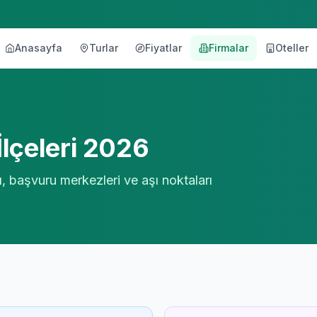
Anasayfa
Turlar
Fiyatlar
Firmalar
Oteller
örü
İlçeleri 2026
, başvuru merkezleri ve aşı noktaları