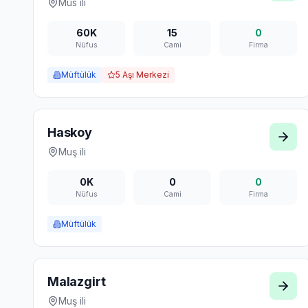
Mus
ili
60K
15
0
Nüfus
Cami
Firma
Müftülük
5
Aşı Merkezi
Haskoy
Muş
ili
0K
0
0
Nüfus
Cami
Firma
Müftülük
Malazgirt
Muş
ili