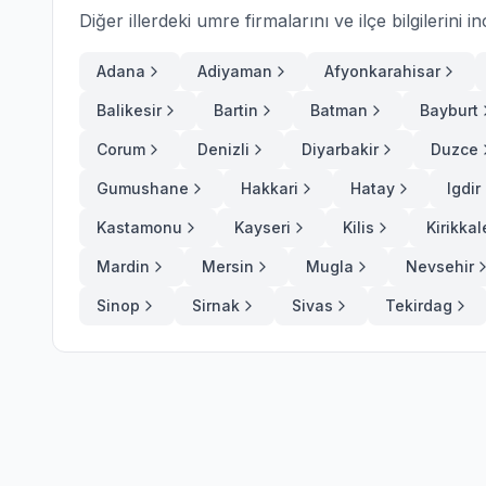
Diğer illerdeki umre firmalarını ve ilçe bilgilerini in
Adana
Adiyaman
Afyonkarahisar
Balikesir
Bartin
Batman
Bayburt
Corum
Denizli
Diyarbakir
Duzce
Gumushane
Hakkari
Hatay
Igdir
Kastamonu
Kayseri
Kilis
Kirikkal
Mardin
Mersin
Mugla
Nevsehir
Sinop
Sirnak
Sivas
Tekirdag