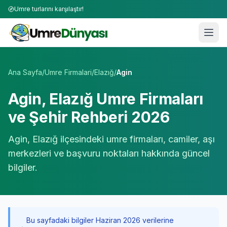
Umre turlarını karşılaştır!
Umre Tur Firmaları | TÜRSAB Onaylı 50+ Umre Tur Operat
Ana Sayfa
/
Umre Firmalari
/
Elazığ
/
Agin
Agin
,
Elazığ
Umre Firmaları
ve Şehir Rehberi 2026
Agin
,
Elazığ
ilçesindeki umre firmaları, camiler, aşı
merkezleri ve başvuru noktaları hakkında güncel
bilgiler.
Bu sayfadaki bilgiler Haziran 2026 verilerine