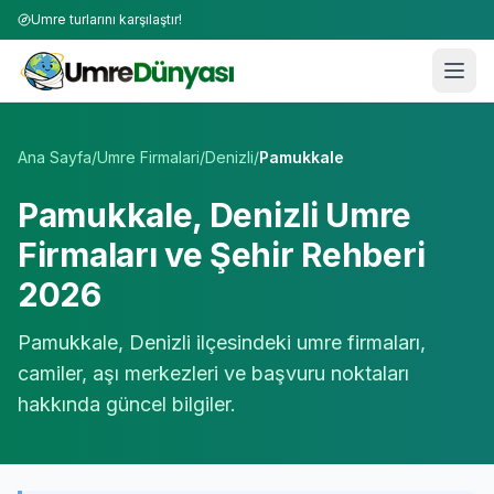
Umre turlarını karşılaştır!
Umre Tur Firmaları | TÜRSAB Onaylı 50+ Umre Tur Operat
Ana Sayfa
/
Umre Firmalari
/
Denizli
/
Pamukkale
Pamukkale
,
Denizli
Umre
Firmaları ve Şehir Rehberi
2026
Pamukkale
,
Denizli
ilçesindeki umre firmaları,
camiler, aşı merkezleri ve başvuru noktaları
hakkında güncel bilgiler.