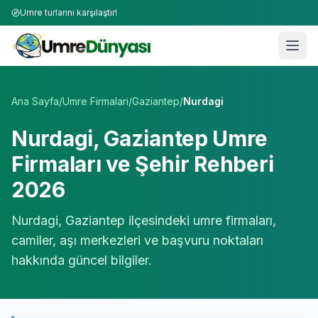
Umre turlarını karşılaştır!
Umre Tur Firmaları | TÜRSAB Onaylı 50+ Umre Tur Operat
Ana Sayfa
/
Umre Firmalari
/
Gaziantep
/
Nurdagi
Nurdagi
,
Gaziantep
Umre
Firmaları ve Şehir Rehberi
2026
Nurdagi
,
Gaziantep
ilçesindeki umre firmaları,
camiler, aşı merkezleri ve başvuru noktaları
hakkında güncel bilgiler.