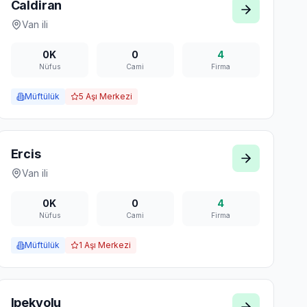
Caldiran
Van
ili
0K
0
4
Nüfus
Cami
Firma
Müftülük
5
Aşı Merkezi
Ercis
Van
ili
0K
0
4
Nüfus
Cami
Firma
Müftülük
1
Aşı Merkezi
Ipekyolu