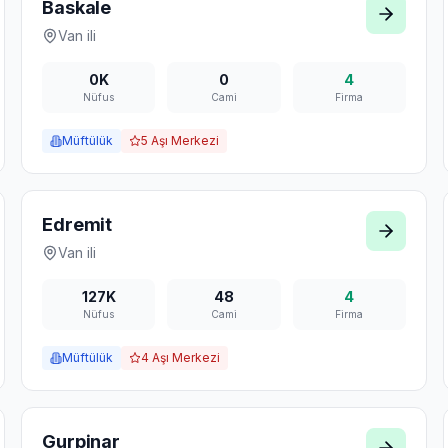
Baskale
Van
ili
0K
0
4
Nüfus
Cami
Firma
Müftülük
5
Aşı Merkezi
Edremit
Van
ili
127K
48
4
Nüfus
Cami
Firma
Müftülük
4
Aşı Merkezi
Gurpinar