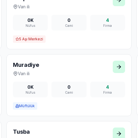
Van
ili
0K
0
4
Nüfus
Cami
Firma
5
Aşı Merkezi
Muradiye
Van
ili
0K
0
4
Nüfus
Cami
Firma
Müftülük
Tusba