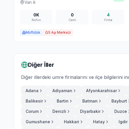
Van
ili
0K
0
4
Nüfus
Cami
Firma
Müftülük
5
Aşı Merkezi
Diğer İller
Diğer illerdeki umre firmalarını ve ilçe bilgilerini in
Adana
Adiyaman
Afyonkarahisar
Balikesir
Bartin
Batman
Bayburt
Corum
Denizli
Diyarbakir
Duzce
Gumushane
Hakkari
Hatay
Igdir