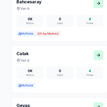
Bahcesaray
Van
ili
0K
0
4
Nüfus
Cami
Firma
Müftülük
5
Aşı Merkezi
Catak
Van
ili
0K
0
4
Nüfus
Cami
Firma
Müftülük
Gevas