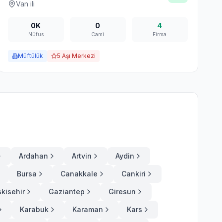
Van
ili
0K
0
4
Nüfus
Cami
Firma
Müftülük
5
Aşı Merkezi
Ardahan
Artvin
Aydin
Bursa
Canakkale
Cankiri
skisehir
Gaziantep
Giresun
Karabuk
Karaman
Kars