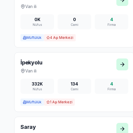
Van
ili
0K
0
4
Nüfus
Cami
Firma
Müftülük
4
Aşı Merkezi
İpekyolu
Van
ili
332K
134
4
Nüfus
Cami
Firma
Müftülük
1
Aşı Merkezi
Saray