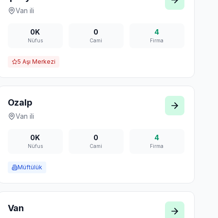
Van
ili
0K
0
4
Nüfus
Cami
Firma
5
Aşı Merkezi
Ozalp
Van
ili
0K
0
4
Nüfus
Cami
Firma
Müftülük
Van