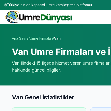
Türkiye'nin en kapsamlı umre karşılaştırma platformu
Umre Tur Firmaları | TÜRSAB Onaylı 50+ Umre Tur Operat
Ana Sayfa
/
Umre Firmaları
/
Van
Van
Umre Firmaları ve İ
Van
ilindeki
15
ilçede hizmet veren umre firmaları
hakkında güncel bilgiler.
Van
Genel İstatistikler