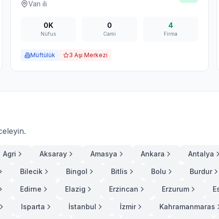
Van
ili
0K
0
4
Nüfus
Cami
Firma
Müftülük
3
Aşı Merkezi
celeyin.
Agri
Aksaray
Amasya
Ankara
Antalya
Bilecik
Bingol
Bitlis
Bolu
Burdur
Edirne
Elazig
Erzincan
Erzurum
E
Isparta
İstanbul
İzmir
Kahramanmaras