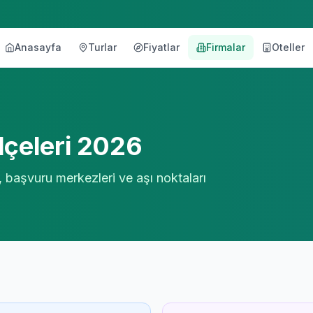
Anasayfa
Turlar
Fiyatlar
Firmalar
Oteller
örü
lçeleri 2026
, başvuru merkezleri ve aşı noktaları