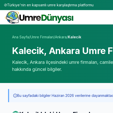
Türkiye'nin en kapsamlı umre karşılaştırma platformu
Umre Tur Firmaları | TÜRSAB Onaylı 50+ Umre Tur Operat
Ana Sayfa
/
Umre Firmalari
/
Ankara
/
Kalecik
Kalecik
,
Ankara
Umre Fi
Kalecik
,
Ankara
ilçesindeki umre firmaları, camile
hakkında güncel bilgiler.
Bu sayfadaki bilgiler Haziran 2026 verilerine dayanmaktadır. 