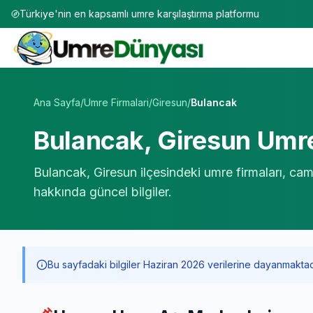
Türkiye'nin en kapsamlı umre karşılaştırma platformu
Umre Tur Firmaları | TÜRSAB Onaylı 50+ Umre Tur Operat
Ana Sayfa
/
Umre Firmalari
/
Giresun
/
Bulancak
Bulancak
,
Giresun
Umre
Bulancak
,
Giresun
ilçesindeki umre firmaları, cam
hakkında güncel bilgiler.
Bu sayfadaki bilgiler Haziran 2026 verilerine dayanmaktadır. 