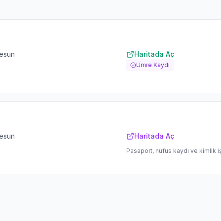
resun
Haritada Aç
Umre Kaydı
resun
Haritada Aç
Pasaport, nüfus kaydı ve kimlik i