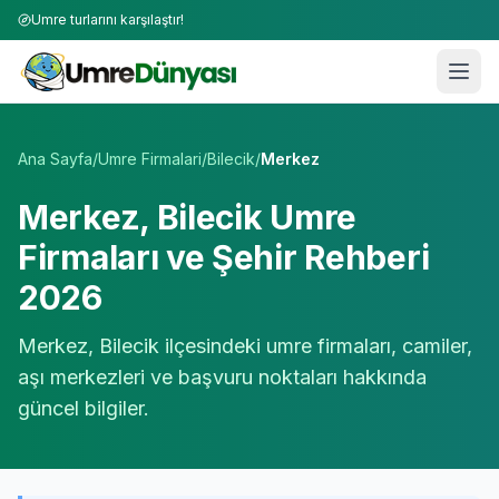
Umre turlarını karşılaştır!
Umre Tur Firmaları | TÜRSAB Onaylı 50+ Umre Tur Operat
Ana Sayfa
/
Umre Firmalari
/
Bilecik
/
Merkez
Merkez
,
Bilecik
Umre
Firmaları ve Şehir Rehberi
2026
Merkez
,
Bilecik
ilçesindeki umre firmaları, camiler,
aşı merkezleri ve başvuru noktaları hakkında
güncel bilgiler.