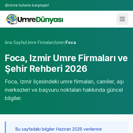
Umre turlarını karşılaştır!
Umre Tur Firmaları | TÜRSAB Onaylı 50+ Umre Tur Operat
Ana Sayfa
/
Umre Firmalari
/
Izmir
/
Foca
Foca
,
Izmir
Umre Firmaları ve
Şehir Rehberi 2026
Foca
,
Izmir
ilçesindeki umre firmaları, camiler, aşı
merkezleri ve başvuru noktaları hakkında güncel
bilgiler.
Bu sayfadaki bilgiler Haziran 2026 verilerine