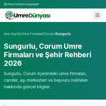
Umre turlarını karşılaştır!
Umre Tur Firmaları | TÜRSAB Onaylı 50+ Umre Tur Operat
Ana Sayfa
/
Umre Firmalari
/
Corum
/
Sungurlu
Sungurlu
,
Corum
Umre
Firmaları ve Şehir Rehberi
2026
Sungurlu
,
Corum
ilçesindeki umre firmaları,
camiler, aşı merkezleri ve başvuru noktaları
hakkında güncel bilgiler.